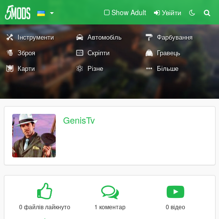
Show Adult
Увійти
Інструменти
Автомобіль
Фарбування
Зброя
Скріпти
Гравець
Карти
Різне
Більше
GenisTv
0 файлів лайкнуто
1 коментар
0 відео