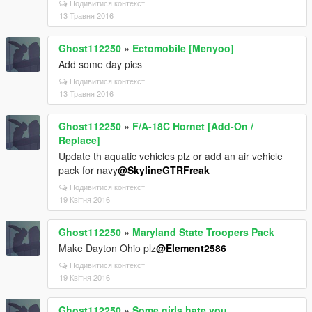
Подивитися контекст
13 Травня 2016
Ghost112250
»
Ectomobile [Menyoo]
Add some day pics
Подивитися контекст
13 Травня 2016
Ghost112250
»
F/A-18C Hornet [Add-On /
Replace]
Update th aquatic vehicles plz or add an air vehicle
pack for navy
@SkylineGTRFreak
Подивитися контекст
19 Квітня 2016
Ghost112250
»
Maryland State Troopers Pack
Make Dayton Ohio plz
@Element2586
Подивитися контекст
19 Квітня 2016
Ghost112250
»
Some girls hate you