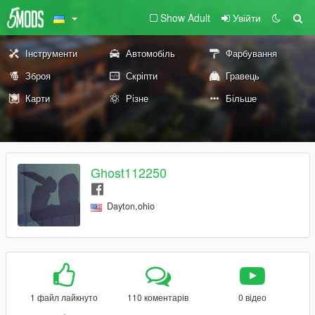
Show Adult
Увійти
Інструменти
Автомобіль
Фарбування
Зброя
Скріпти
Гравець
Карти
Різне
Більше
Ghost112250
Dayton,ohio
1 файл лайкнуто
110 коментарів
0 відео