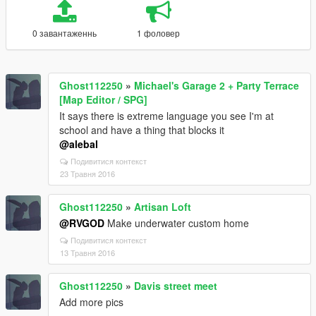
0 завантаженнь
1 фоловер
Ghost112250
»
Michael's Garage 2 + Party Terrace
[Map Editor / SPG]
It says there is extreme language you see I'm at
school and have a thing that blocks it
@alebal
Подивитися контекст
23 Травня 2016
Ghost112250
»
Artisan Loft
@RVGOD
Make underwater custom home
Подивитися контекст
13 Травня 2016
Ghost112250
»
Davis street meet
Add more pics