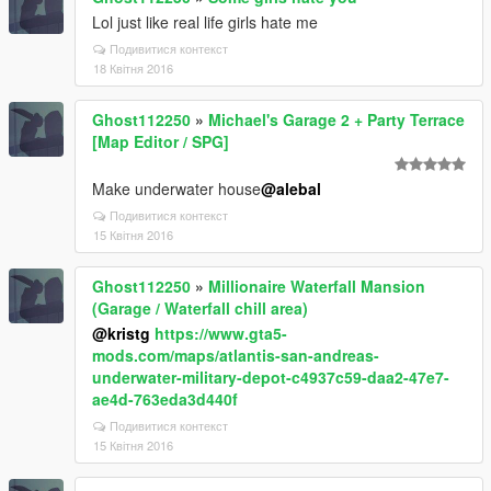
Lol just like real life girls hate me
Подивитися контекст
18 Квітня 2016
Ghost112250
»
Michael's Garage 2 + Party Terrace
[Map Editor / SPG]
Make underwater house
@alebal
Подивитися контекст
15 Квітня 2016
Ghost112250
»
Millionaire Waterfall Mansion
(Garage / Waterfall chill area)
@kristg
https://www.gta5-
mods.com/maps/atlantis-san-andreas-
underwater-military-depot-c4937c59-daa2-47e7-
ae4d-763eda3d440f
Подивитися контекст
15 Квітня 2016