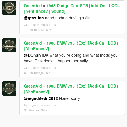
GreenAid
»
1968 Dodge Dart GTS [Add-On | LODs
| VehFuncsV | Sound]
@gtav-fan
need update driving skills...
Подивитися контекст
10 Листопада 2025
GreenAid
»
1988 BMW 735i (E32) [Add-On | LODs
| VehFuncsV]
@DChan
IDK what you're doing and what mods you
have. This doesn't happen normally
Подивитися контекст
03 Листопада 2025
GreenAid
»
1988 BMW 735i (E32) [Add-On | LODs
| VehFuncsV]
@regeditedit2012
None, sorry
Подивитися контекст
30 Жовтня 2025