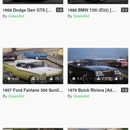
1968 Dodge Dart GTS [Add-On | LODs | VehFuncsV | Sound]
1988 BMW 735i (E32) [Add-On | LODs | VehFuncsV]
1.0
1.1
By
GreenAid
By
GreenAid
4.88
2 225
79
5.0
2 235
81
1957 Ford Fairlane 500 Sunliner [Add-On | LODs | VehFuncsV]
1979 Buick Riviera [Add-On | LODs | VehFuncsV]
1.0
By
GreenAid
By
GreenAid