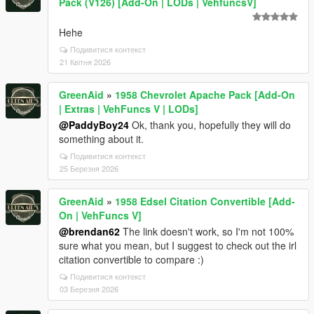
Pack (V126) [Add-On | LODs | VehfuncsV]
Hehe
Подивитися контекст
21 Квітня 2026
GreenAid
»
1958 Chevrolet Apache Pack [Add-On
| Extras | VehFuncs V | LODs]
@PaddyBoy24
Ok, thank you, hopefully they will do
something about it.
Подивитися контекст
25 Березня 2026
GreenAid
»
1958 Edsel Citation Convertible [Add-
On | VehFuncs V]
@brendan62
The link doesn't work, so I'm not 100%
sure what you mean, but I suggest to check out the irl
citation convertible to compare :)
Подивитися контекст
03 Березня 2026