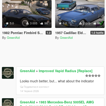
5.0
3 005
96
5.0
2 649
96
1982 Pontiac Firebird S/E [Add-On | LODs | VehFuncsV]
1957 Cadillac Eldorado Brougham [Add-On | LODs | VehFuncsV]
1.0
1.0 hotfix
By
GreenAid
By
GreenAid
GreenAid
»
Improved Vapid Radius [Replace]
Looks much better, but... what about the indicator
Подивитися контекст
14 Червня 2026
GreenAid
»
1983 Mercedes-Benz 500SEL AMG