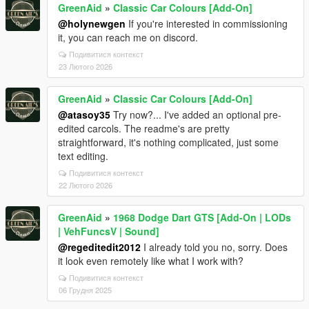
GreenAid
»
Classic Car Colours [Add-On]
@holynewgen
If you're interested in commissioning
it, you can reach me on discord.
Подивитися контекст
23 Лютого 2026
GreenAid
»
Classic Car Colours [Add-On]
@atasoy35
Try now?... I've added an optional pre-
edited carcols. The readme's are pretty
straightforward, it's nothing complicated, just some
text editing.
Подивитися контекст
22 Лютого 2026
GreenAid
»
1968 Dodge Dart GTS [Add-On | LODs
| VehFuncsV | Sound]
@regeditedit2012
I already told you no, sorry. Does
it look even remotely like what I work with?
Подивитися контекст
06 Грудня 2025