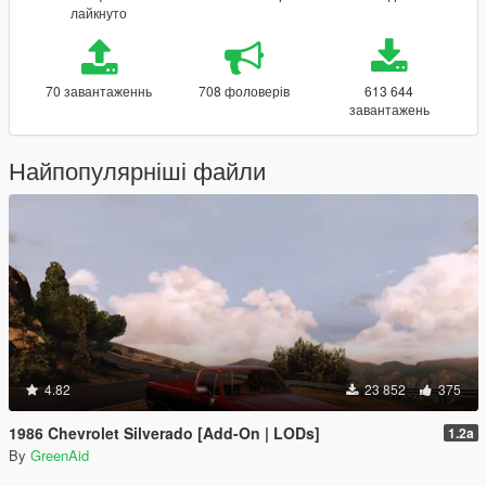
лайкнуто
70 завантаженнь
708 фоловерів
613 644
завантажень
Найпопулярніші файли
4.82
23 852
375
1986 Chevrolet Silverado [Add-On | LODs]
1.2a
By
GreenAid