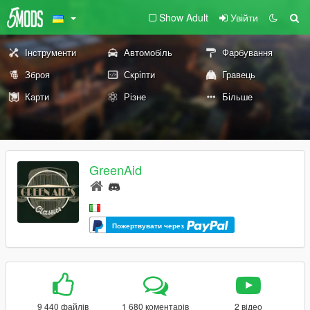
Show Adult
Увійти
Інструменти
Автомобіль
Фарбування
Зброя
Скріпти
Гравець
Карти
Різне
Більше
GreenAid
Пожертвувати через
9 440 файлів
1 680 коментарів
2 відео