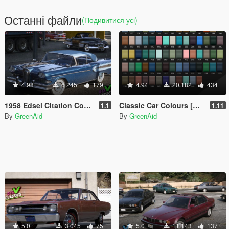
Останні файли
(Подивитися усі)
4.98
6 245
179
4.94
20 182
434
1958 Edsel Citation Convertible [Add-On | VehFuncs V]
Classic Car Colours [Add-On]
1.1
1.11
By
GreenAid
By
GreenAid
5.0
3 045
75
5.0
11 143
137