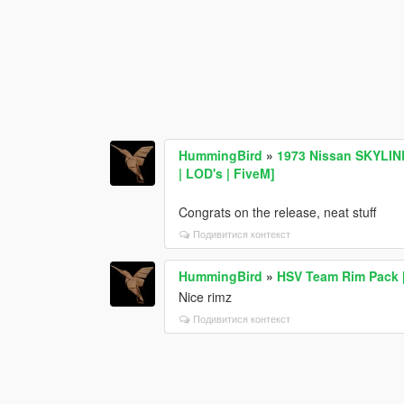
HummingBird
»
1973 Nissan SKYLIN
| LOD's | FiveM]
Congrats on the release, neat stuff
Подивитися контекст
HummingBird
»
HSV Team Rim Pack 
Nice rimz
Подивитися контекст