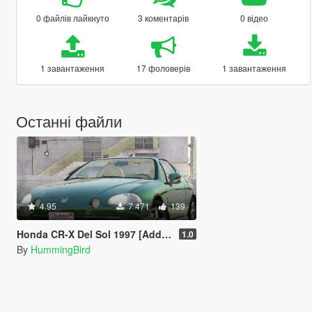
0 файлів лайкнуто
3 коментарів
0 відео
1 завантаження
17 фоловерів
1 завантаження
Останні файли
4.95
7 471
139
Honda CR-X Del Sol 1997 [Add-On | Tuning | LODs | Template]
1.0
By
HummingBird