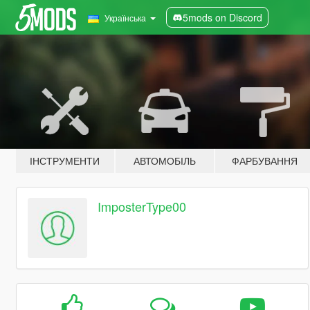
5mods on Discord
Українська
ІНСТРУМЕНТИ
АВТОМОБІЛЬ
ФАРБУВАННЯ
ImposterType00