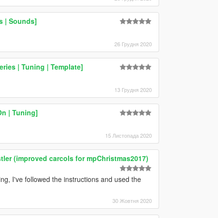
es | Sounds]
26 Грудня 2020
ries | Tuning | Template]
13 Грудня 2020
n | Tuning]
15 Листопада 2020
stler (improved carcols for mpChristmas2017)
ng, I've followed the instructions and used the
30 Жовтня 2020