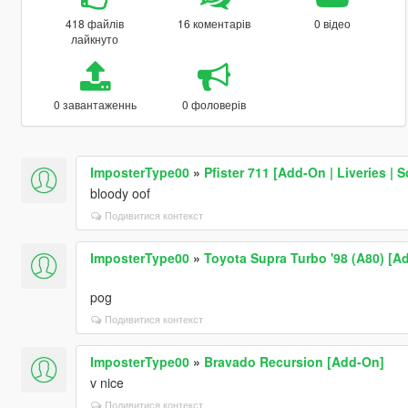
418 файлів
16 коментарів
0 відео
лайкнуто
0 завантаженнь
0 фоловерів
ImposterType00
»
Pfister 711 [Add-On | Liveries | 
bloody oof
Подивитися контекст
ImposterType00
»
Toyota Supra Turbo '98 (A80) [A
pog
Подивитися контекст
ImposterType00
»
Bravado Recursion [Add-On]
v nice
Подивитися контекст