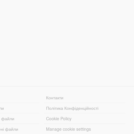
Контакти
ли
Політика Конфіденційності
і файли
Cookie Policy
ені файли
Manage cookie settings