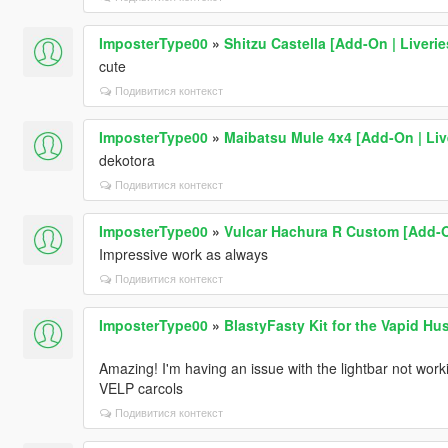
ImposterType00
»
Shitzu Castella [Add-On | Liveri
cute
Подивитися контекст
ImposterType00
»
Maibatsu Mule 4x4 [Add-On | Live
dekotora
Подивитися контекст
ImposterType00
»
Vulcar Hachura R Custom [Add-O
Impressive work as always
Подивитися контекст
ImposterType00
»
BlastyFasty Kit for the Vapid Hu
Amazing! I'm having an issue with the lightbar not worki
VELP carcols
Подивитися контекст