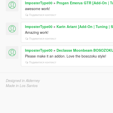
ImposterType00
»
Progen Emerus GTR [Add-On | T
awesome work!
Подивитися контекст
ImposterType00
»
Karin Ariant [Add-On | Tuning |
Amazing work!
Подивитися контекст
ImposterType00
»
Declasse Moonbeam BOSOZOKU 
Please make it an addon. Love the bosozoku style!
Подивитися контекст
Designed in Alderney
Made in Los Santos