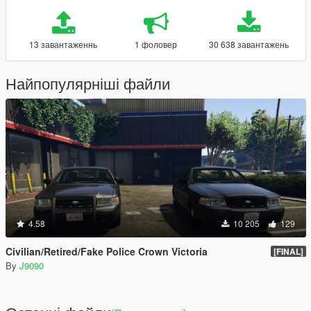
13 завантаженнь
1 фоловер
30 638 завантажень
Найпопулярніші файли
4.58
10 205
129
Civilian/Retired/Fake Police Crown Victoria
[FINAL]
By
J9090