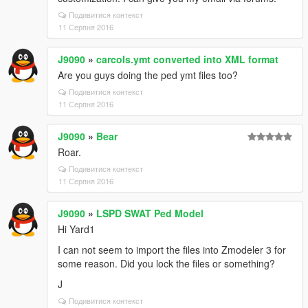
Подивитися контекст
11 Серпня 2016
J9090
»
carcols.ymt converted into XML format
Are you guys doing the ped ymt files too?
Подивитися контекст
11 Серпня 2016
J9090
»
Bear
Roar.
Подивитися контекст
11 Серпня 2016
J9090
»
LSPD SWAT Ped Model
Hi Yard1
I can not seem to import the files into Zmodeler 3 for
some reason. Did you lock the files or something?
J
Подивитися контекст