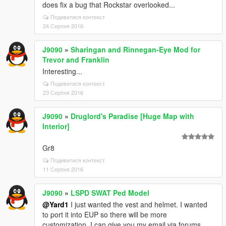
does fix a bug that Rockstar overlooked...
Подивитися контекст
24 Серпня 2016
J9090
»
Sharingan and Rinnegan-Eye Mod for
Trevor and Franklin
Interesting...
Подивитися контекст
23 Серпня 2016
J9090
»
Druglord's Paradise [Huge Map with
Interior]
Gr8
Подивитися контекст
11 Серпня 2016
J9090
»
LSPD SWAT Ped Model
@Yard1
I just wanted the vest and helmet. I wanted
to port it into EUP so there will be more
customization. I can give you my email via forums.