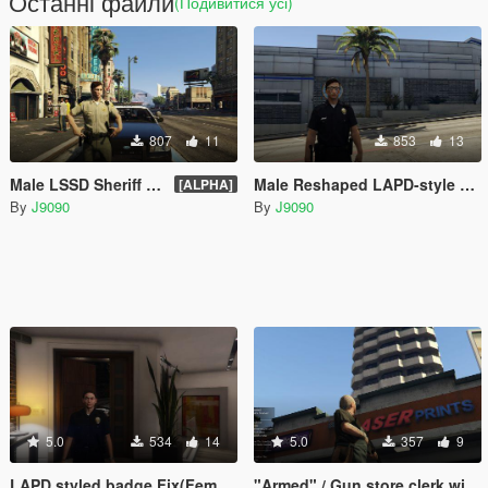
Останні файли
(Подивитися усі)
807
11
853
13
Male LSSD Sheriff Badge Fix
Male Reshaped LAPD-style badge
[ALPHA]
By
J9090
By
J9090
5.0
534
14
5.0
357
9
LAPD styled badge Fix(Female)
"Armed" / Gun store clerk with holster