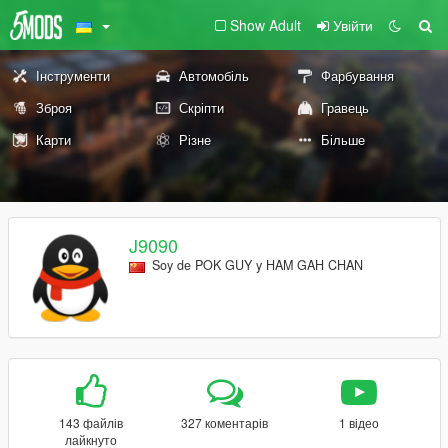
Show Adult
Увійти
Інструменти
Автомобіль
Фарбування
Зброя
Скріпти
Гравець
Карти
Різне
Більше
J9090
Soy de POK GUY y HAM GAH CHAN
143 файлів
327 коментарів
1 відео
лайкнуто