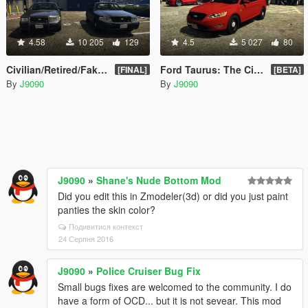
4.58
10 205
129
4.5
5 027
80
Civilian/Retired/Fake Police Crown Victoria
Ford Taurus: The Civilian Model
[FINAL]
[BETA]
By
J9090
By
J9090
J9090
»
Shane's Nude Bottom Mod
Did you edit this in Zmodeler(3d) or did you just paint
panties the skin color?
Подивитися контекст
24 Серпня 2016
J9090
»
Police Cruiser Bug Fix
Small bugs fixes are welcomed to the community. I do
have a form of OCD... but it is not sevear. This mod