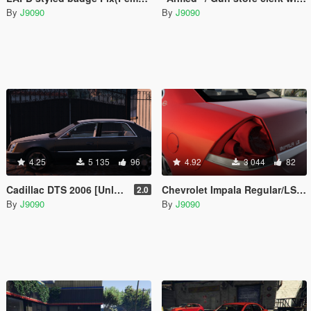
By
J9090
By
J9090
4.25
5 135
96
4.92
3 044
82
Cadillac DTS 2006 [Unlocked]
Chevrolet Impala Regular/LS 2008 [Unlocked]
2.0
By
J9090
By
J9090