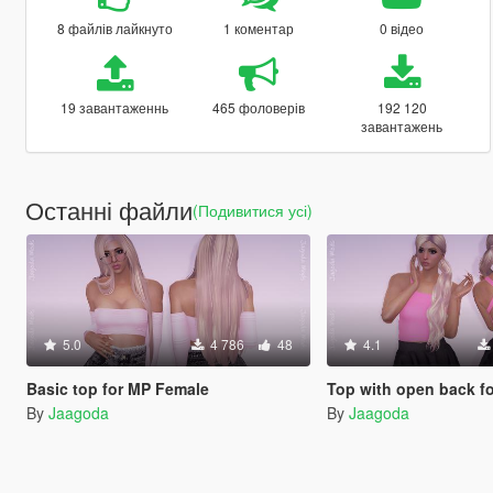
8 файлів лайкнуто
1 коментар
0 відео
19 завантаженнь
465 фоловерів
192 120
завантажень
Останні файли
(Подивитися усі)
5.0
4 786
48
4.1
Basic top for MP Female
Top with open back f
By
Jaagoda
By
Jaagoda