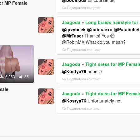
for MP Female
Подивитися контекст
Jaagoda
»
Long braids hairstyle fo
@grzybeek
@cuteraexo
@Patatichet
@MrTaser
Thanks! Yes 😊
@RobinMX What do you mean?
Подивитися контекст
Jaagoda
»
Tight dress for MP Femal
@Kostya76
nope :<
6 253
85
Подивитися контекст
male
Jaagoda
»
Tight dress for MP Femal
@Kostya76
Unfortunately not
Подивитися контекст