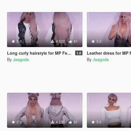
5.0
4 522
61
5.0
Long curly hairstyle for MP Female
Leather dress for MP
1.0
By
Jaagoda
By
Jaagoda
5.0
4 256
61
5.0