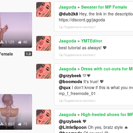
Jaagoda
»
Sweater for MP Female
@dub2k8
Hey, the link in the descripti
https://discord.gg/jagoda
Подивитися контекст
Jaagoda
»
YMTEditor
3 125
46
best tutorial as always! 💖
 Female
1.0
Подивитися контекст
Jaagoda
»
Dress with cut-outs for 
@grzybeek
💛💗
@boomods
It's true! 💖
@qux
I don't know if this is what you 
mp_f_freemode_01
Подивитися контекст
Jaagoda
»
High-heeled shoes for M
@grzybeek
💖
5 862
73
@LittleSpoon
Oh yes, bratz style 🔥
@boomods
Of course! 😄