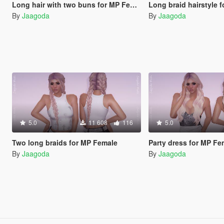
Long hair with two buns for MP Female
Long braid hairstyle 
By
Jaagoda
By
Jaagoda
5.0
11 608
116
5.0
Two long braids for MP Female
Party dress for MP Fe
By
Jaagoda
By
Jaagoda