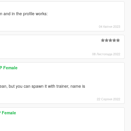
on and in the profile works:
04 Квітня 2023
08 Листопада 2022
MP Female
mean, but you can spawn it with trainer, name is
22 Серпня 2022
P Female