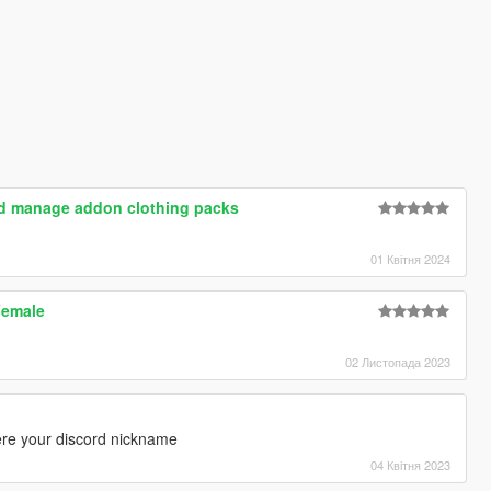
and manage addon clothing packs
01 Квітня 2024
Female
02 Листопада 2023
re your discord nickname
04 Квітня 2023