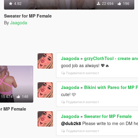
4.92
22 694
196
Sweater for MP Female
By
Jaagoda
Jaagoda
»
grzyClothTool - create 
good job as always! 💖🔥
Подивитися контекст
Jaagoda
»
Bikini with Pareo for MP 
cute! 🩷
15 674
146
Подивитися контекст
or MP Female
Jaagoda
»
Sweater for MP Female
@dub2k8
Please write to me on DM he
Подивитися контекст