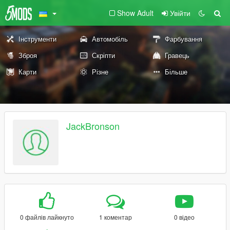
Show Adult
Увійти
Інструменти
Автомобіль
Фарбування
Зброя
Скріпти
Гравець
Карти
Різне
Більше
JackBronson
0 файлів лайкнуто
1 коментар
0 відео