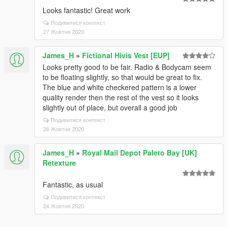
Looks fantastic! Great work
Подивитися контекст
27 Жовтня 2020
James_H
»
Fictional Hivis Vest [EUP]
Looks pretty good to be fair. Radio & Bodycam seem
to be floating slightly, so that would be great to fix.
The blue and white checkered pattern is a lower
quality render then the rest of the vest so it looks
slightly out of place, but overall a good job
Подивитися контекст
26 Жовтня 2020
James_H
»
Royal Mail Depot Paleto Bay [UK]
Retexture
Fantastic, as usual
Подивитися контекст
24 Жовтня 2020