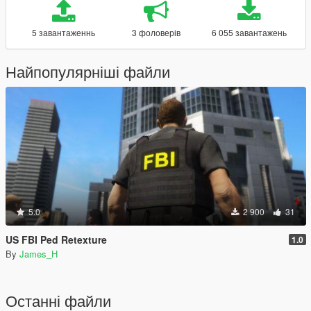
5 завантаженнь
3 фоловерів
6 055 завантажень
Найпопулярніші файли
5.0
2 900
31
US FBI Ped Retexture
1.0
By
James_H
Останні файли