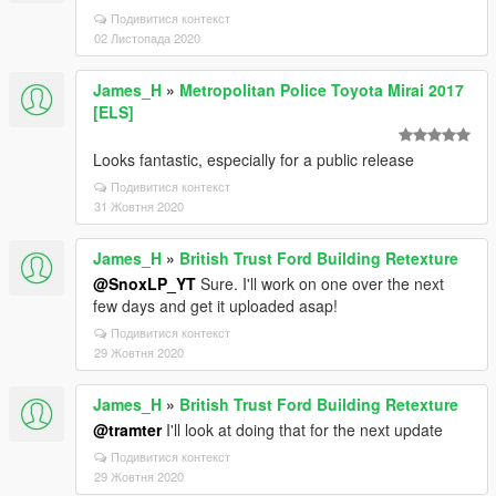
Подивитися контекст
02 Листопада 2020
James_H
»
Metropolitan Police Toyota Mirai 2017
[ELS]
Looks fantastic, especially for a public release
Подивитися контекст
31 Жовтня 2020
James_H
»
British Trust Ford Building Retexture
@SnoxLP_YT
Sure. I'll work on one over the next
few days and get it uploaded asap!
Подивитися контекст
29 Жовтня 2020
James_H
»
British Trust Ford Building Retexture
@tramter
I'll look at doing that for the next update
Подивитися контекст
29 Жовтня 2020