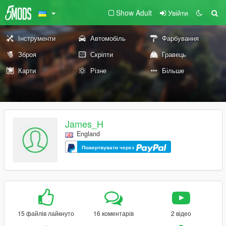
Show Adult
Увійти
Інструменти
Автомобіль
Фарбування
Зброя
Скріпти
Гравець
Карти
Різне
Більше
James_H
England
Пожертвувати через
15 файлів лайкнуто
16 коментарів
2 відео