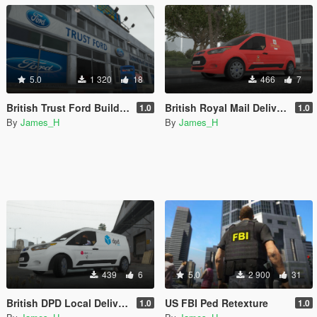
5.0
1 320
18
466
7
British Trust Ford Building Retexture
British Royal Mail Delivery Van Skin
1.0
1.0
By
James_H
By
James_H
439
6
5.0
2 900
31
British DPD Local Delivery Van Skin
US FBI Ped Retexture
1.0
1.0