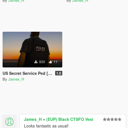
By
James_H
By
James_H
930
11
US Secret Service Ped [retexture]
1.0
By
James_H
James_H
»
(EUP) Black CTSFO Vest
Looks fantastic as usual!