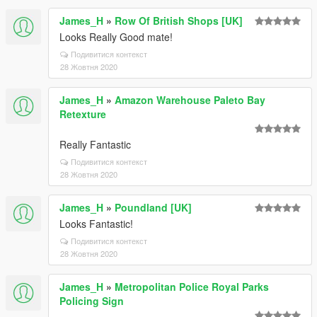
James_H
»
Row Of British Shops [UK]
Looks Really Good mate!
Подивитися контекст
28 Жовтня 2020
James_H
»
Amazon Warehouse Paleto Bay
Retexture
Really Fantastic
Подивитися контекст
28 Жовтня 2020
James_H
»
Poundland [UK]
Looks Fantastic!
Подивитися контекст
28 Жовтня 2020
James_H
»
Metropolitan Police Royal Parks
Policing Sign