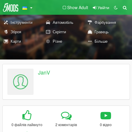
Show Adult
Увійти
Інструменти
Автомобіль
Фарбування
Зброя
Скріпти
Гравець
Карти
Різне
Більше
JanV
0 файлів лайкнуто
2 коментарів
0 відео