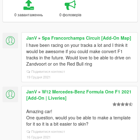
0 завантаженнь
0 фоловерів
JanV
»
Spa Francorchamps Circuit [Add-On Map]
I have been racing on your tracks a lot and I think it
would be awesome if you could make convert F1
tracks in the future. Would love to be able to drive on
Zandvoort or on the Red Bull ring
Подивитися контекст
19 Грудня 2021
JanV
»
W12 Mercedes-Benz Formula One F1 2021
[Add-On | Liveries]
Amazing car!
One question, would you be able to make a template
for it so it is a bit easier to skin?
Подивитися контекст
16 Грудня 2021