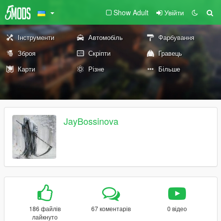
Show Adult
Увійти
Інструменти
Автомобіль
Фарбування
Зброя
Скріпти
Гравець
Карти
Різне
Більше
JayBossinova
186 файлів
67 коментарів
0 відео
лайкнуто