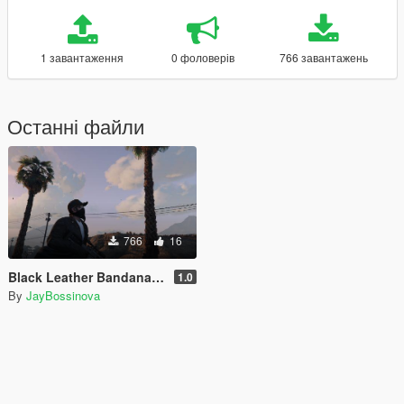
1 завантаження
0 фоловерів
766 завантажень
Останні файли
766
16
Black Leather Bandana for Trevor
1.0
By
JayBossinova