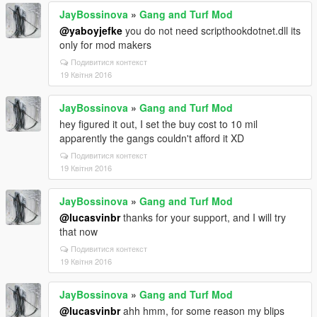
JayBossinova
»
Gang and Turf Mod
@yaboyjefke
you do not need scripthookdotnet.dll its
only for mod makers
Подивитися контекст
19 Квітня 2016
JayBossinova
»
Gang and Turf Mod
hey figured it out, I set the buy cost to 10 mil
apparently the gangs couldn't afford it XD
Подивитися контекст
19 Квітня 2016
JayBossinova
»
Gang and Turf Mod
@lucasvinbr
thanks for your support, and I will try
that now
Подивитися контекст
19 Квітня 2016
JayBossinova
»
Gang and Turf Mod
@lucasvinbr
ahh hmm, for some reason my blips