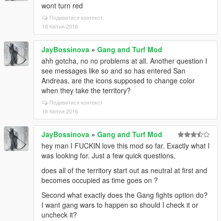
wont turn red
Подивитися контекст
18 Квітня 2016
JayBossinova
»
Gang and Turf Mod
ahh gotcha, no no problems at all. Another question I
see messages like so and so has entered San
Andreas, are the icons supposed to change color
when they take the territory?
Подивитися контекст
18 Квітня 2016
JayBossinova
»
Gang and Turf Mod
hey man I FUCKIN love this mod so far. Exactly what I
was looking for. Just a few quick questions,
does all of the territory start out as neutral at first and
becomes occupied as time goes on ?
Second what exactly does the Gang fights option do?
I want gang wars to happen so should I check it or
uncheck it?