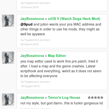
Подивитися контекст
18 Квітня 2016
JayBossinova
»
ctOS V (Watch Dogs Hack Mod)
@Spud
and julion wants your pcs MAC address and
other things in order to use his mods, they might as
well be spyware
Подивитися контекст
06 Квітня 2016
JayBossinova
»
Map Editor
yea map editor used to work fine pre patch, tried it
after. I load a map and the game crashes. Latest
scripthook and everything, weird as it does not seem
to be affecting everyone
Подивитися контекст
18 Грудня 2015
JayBossinova
»
Trevor's Log House
not my style, but god damn, this is fuckin gorgeous lol
Подивитися контекст