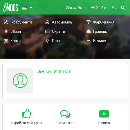
Show Adult
Увійти
Інструменти
Автомобіль
Фарбування
Зброя
Скріпти
Гравець
Карти
Різне
Більше
Jesse_Stifman
0 файлів лайкнуто
1 коментар
0 відео