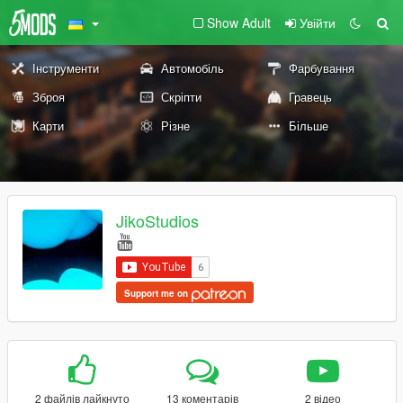
Show Adult
Увійти
Інструменти
Автомобіль
Фарбування
Зброя
Скріпти
Гравець
Карти
Різне
Більше
JikoStudios
Support me on
2 файлів лайкнуто
13 коментарів
2 відео