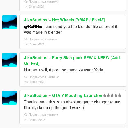
Подивитися контекст
14 Січня 2024
JikoStudios
»
Hot Wheels [YMAP / FiveM]
@ReNNie
I can send you the blender file as proof it
was made in blender
Подивитися контекст
14 Січня 2024
JikoStudios
»
Furry Skin pack SFW & NSFW [Add-
On Ped]
Human it will, if porn be made -Master Yoda
Подивитися контекст
23 Липня 2023
JikoStudios
»
GTA V Modding Launcher
Thanks man, this is an absolute game changer (quite
literally) keep up the good work :)
Подивитися контекст
21 Липня 2023