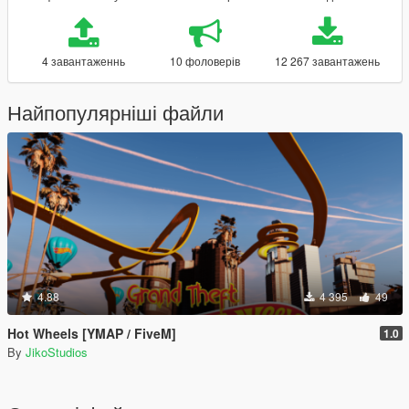
4 завантаженнь
10 фоловерів
12 267 завантажень
Найпопулярніші файли
4.88
4 395
49
Hot Wheels [YMAP / FiveM]
1.0
By
JikoStudios