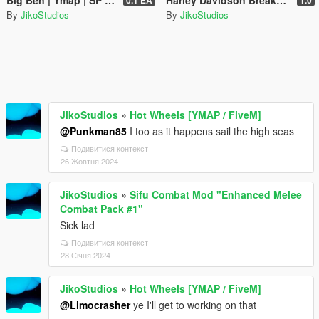
Big Ben | Ymap | SP | Addon
Harley Davidson Breakout [Add-On]
0.1 EA
1.0
By
JikoStudios
By
JikoStudios
JikoStudios
»
Hot Wheels [YMAP / FiveM]
@Punkman85
I too as it happens sail the high seas
Подивитися контекст
26 Жовтня 2024
JikoStudios
»
Sifu Combat Mod "Enhanced Melee
Combat Pack #1"
Sick lad
Подивитися контекст
28 Січня 2024
JikoStudios
»
Hot Wheels [YMAP / FiveM]
@Limocrasher
ye I'll get to working on that