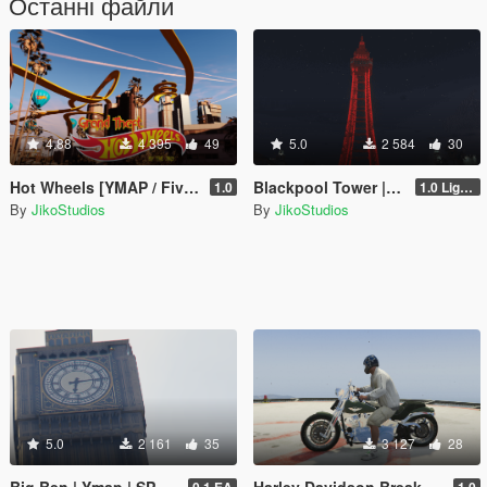
Останні файли
4.88
4 395
49
5.0
2 584
30
Hot Wheels [YMAP / FiveM]
Blackpool Tower | Lights [SP Add-On]
1.0
1.0 Lights
By
JikoStudios
By
JikoStudios
5.0
2 161
35
3 127
28