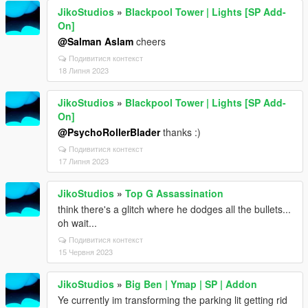
JikoStudios
»
Blackpool Tower | Lights [SP Add-
On]
@Salman Aslam
cheers
Подивитися контекст
18 Липня 2023
JikoStudios
»
Blackpool Tower | Lights [SP Add-
On]
@PsychoRollerBlader
thanks :)
Подивитися контекст
17 Липня 2023
JikoStudios
»
Top G Assassination
think there's a glitch where he dodges all the bullets...
oh wait...
Подивитися контекст
15 Червня 2023
JikoStudios
»
Big Ben | Ymap | SP | Addon
Ye currently im transforming the parking lit getting rid