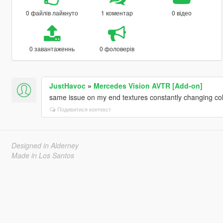
0 файлів лайкнуто
1 коментар
0 відео
0 завантаженнь
0 фоловерів
JustHavoc
»
Mercedes Vision AVTR [Add-on]
same issue on my end textures constantly changing co
Подивитися контекст
Designed in Alderney
Made in Los Santos