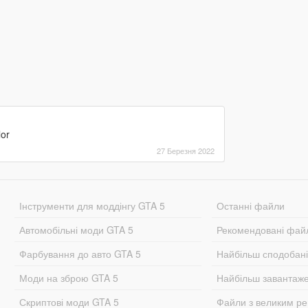
lor
27 Березня 2022
Інструменти для моддінгу GTA 5
Останні файли
Автомобільні моди GTA 5
Рекомендовані фай
Фарбування до авто GTA 5
Найбільш сподобан
Моди на зброю GTA 5
Найбільш завантаж
Скриптові моди GTA 5
Файли з великим р