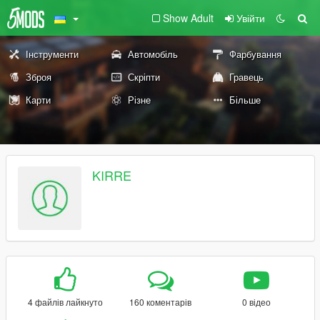
Show Adult
Увійти
Інструменти
Автомобіль
Фарбування
Зброя
Скріпти
Гравець
Карти
Різне
Більше
KIRRE
4 файлів лайкнуто
160 коментарів
0 відео