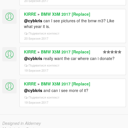
20 Березня 2017
KIRRE
»
BMW X5M 2017 [Replace]
@cybkris
can I see pictures of the bmw m3? Like
what year it is.
Подивитися контекст
20 Березня 2017
KIRRE
»
BMW X5M 2017 [Replace]
@cybkris
really want the car where can i donate?
Подивитися контекст
19 Березня 2017
KIRRE
»
BMW X5M 2017 [Replace]
@cybkris
and can i see more of it?
Подивитися контекст
19 Березня 2017
Designed in Alderney