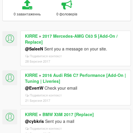
0 завантаженнь
0 фоловерів
KIRRE
»
2017 Mercedes-AMG C63 S [Add-On /
Replace]
@SaleeN
Sent you a message on your site.
Подивитися контекст
28 Березня 2017
KIRRE
»
2016 Audi RS6 C7 Performance [Add-On |
Tuning | Liveries]
@EvertW
Check your email
Подивитися контекст
21 Березня 2017
KIRRE
»
BMW X5M 2017 [Replace]
@cybkris
Sent you a mail
Подивитися контекст