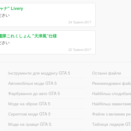
ャナ" Livery
ださい
24 Травня 2017
 痛車 艦隊これくしょん "天津風”仕様
ださい
22 Травня 2017
Інструменти для моддінгу GTA 5
Останні файли
Автомобільні моди GTA 5
Рекомендовані фай
Фарбування до авто GTA 5
Найбільш сподобан
Моди на зброю GTA 5
Найбільш завантаж
Скриптові моди GTA 5
Файли з великим р
Моди на гравця GTA 5.
Таблиця лидерів G