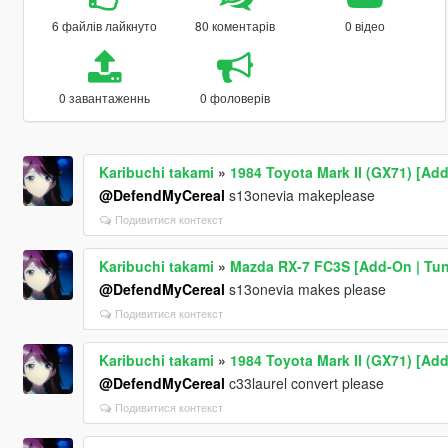
6 файлів лайкнуто
80 коментарів
0 відео
0 завантаженнь
0 фоловерів
Karibuchi takami
»
1984 Toyota Mark II (GX71) [Add
@DefendMyCereal
s13onevia makeplease
Подивитися контекст
Karibuchi takami
»
Mazda RX-7 FC3S [Add-On | Tun
@DefendMyCereal
s13onevia makes please
Подивитися контекст
Karibuchi takami
»
1984 Toyota Mark II (GX71) [Add
@DefendMyCereal
c33laurel convert please
Подивитися контекст