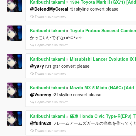
Karibuchi takami
»
1984 Toyota Mark II (GX71) [Add
@DefendMyCereal
r31skyline convert please
Подивитися контекст
Karibuchi takami
»
Toyota Probox Succeed Camber
かっこいいですな(๑•̀ㅁ•́ฅ✧
Подивитися контекст
Karibuchi takami
»
Mitsubishi Lancer Evolution IX
@y97y
r31 gtsr convert please
Подивитися контекст
Karibuchi takami
»
Mazda MX-5 Miata (NA6C) [Add-O
@Vsoreny
r31skyline convert please
Подивитися контекст
Karibuchi takami
»
痛車 Honda Civic Type-R(E
@furin620
フレームアームズガールの痛車を作ってく
Подивитися контекст