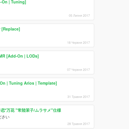
-On | Tuning]
05 Липня 2017
 [Replace]
18 Червня 2017
 MR [Add-On | LODs]
07 Червня 2017
n | Tuning Arios | Template]
31 Травня 2017
P3) 千恋*万花 "常陸茉子/ムラサメ"仕様
ださい
28 Травня 2017