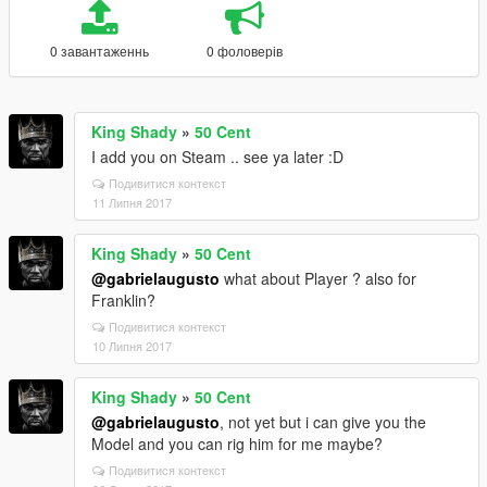
0 завантаженнь
0 фоловерів
King Shady
»
50 Cent
I add you on Steam .. see ya later :D
Подивитися контекст
11 Липня 2017
King Shady
»
50 Cent
@gabrielaugusto
what about Player ? also for
Franklin?
Подивитися контекст
10 Липня 2017
King Shady
»
50 Cent
@gabrielaugusto
, not yet but i can give you the
Model and you can rig him for me maybe?
Подивитися контекст