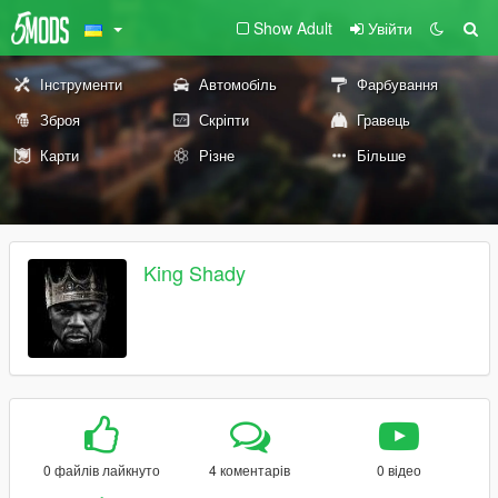
Show Adult
Увійти
Інструменти
Автомобіль
Фарбування
Зброя
Скріпти
Гравець
Карти
Різне
Більше
King Shady
0 файлів лайкнуто
4 коментарів
0 відео