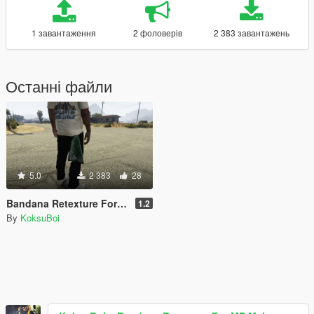
1 завантаження
2 фоловерів
2 383 завантажень
Останні файли
5.0
2 383
28
Bandana Retexture For MP Male
1.2
By
KoksuBoi