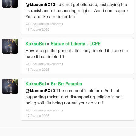
@MacumBX13
I did not get offended, just saying that
its racist and disrespecting religion. And i dont suppor.
You are like a redditor bro
Подивитися контекст
19 Грудня 2025
KoksuBoi
»
Statue of Liberty - LCPP
How you get the project after they deleted it, i used to
have it but deleted it.
Подивитися контекст
18 Грудня 2025
KoksuBoi
»
Brr Brr Patapim
@MacumBX13
The comment is old bro. And not
supporting racism and disrespecting religion is not
being soft, its being normal your dork mf
Подивитися контекст
17 Грудня 2025