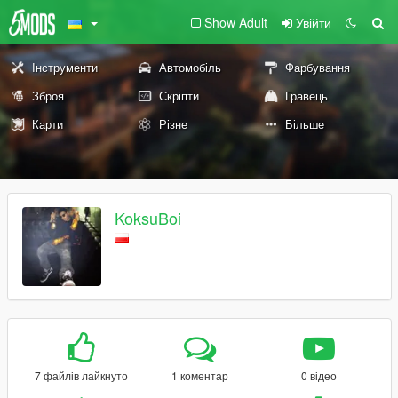
Show Adult
Увійти
Інструменти
Автомобіль
Фарбування
Зброя
Скріпти
Гравець
Карти
Різне
Більше
KoksuBoi
7 файлів лайкнуто
1 коментар
0 відео