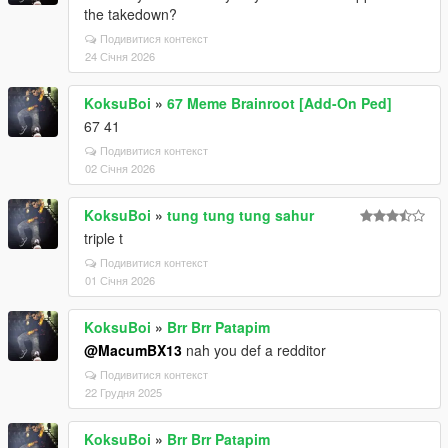
the takedown?
Подивитися контекст
24 Січня 2026
KoksuBoi
»
67 Meme Brainroot [Add-On Ped]
67 41
Подивитися контекст
02 Січня 2026
KoksuBoi
»
tung tung tung sahur
triple t
Подивитися контекст
01 Січня 2026
KoksuBoi
»
Brr Brr Patapim
@MacumBX13
nah you def a redditor
Подивитися контекст
22 Грудня 2025
KoksuBoi
»
Brr Brr Patapim