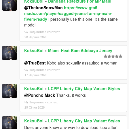
KoksuBoi
»
Bandana Retexture For MP Male
@TheIronSnowMan
https://www.gta5-
mods.com/player/sagged-jeans-for-mp-male-
fivem-ready
i personally use this one, it's the same
model.
Подивитися контекст
20 Червня 2026
KoksuBoi
»
Miami Heat Bam Adebayo Jersey
@TrueBest
Kobe also sexually assaulted a woman
Подивитися контекст
17 Червня 2026
KoksuBoi
»
LCPP Liberty City Map Variant Styles
@Poncho Mack
Thanks, it works
Подивитися контекст
29 Січня 2026
KoksuBoi
»
LCPP Liberty City Map Variant Styles
Does anyone know any way to download lcpp after