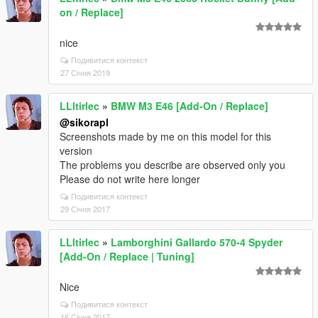
on / Replace]
nice
Подивитися контекст
27 Січня 2019
LLltirlec
»
BMW M3 E46 [Add-On / Replace]
@sikorapl
Screenshots made by me on this model for this
version
The problems you describe are observed only you
Please do not write here longer
Подивитися контекст
29 Січня 2017
LLltirlec
»
Lamborghini Gallardo 570-4 Spyder
[Add-On / Replace | Tuning]
Nice
Подивитися контекст
16 Січня 2017