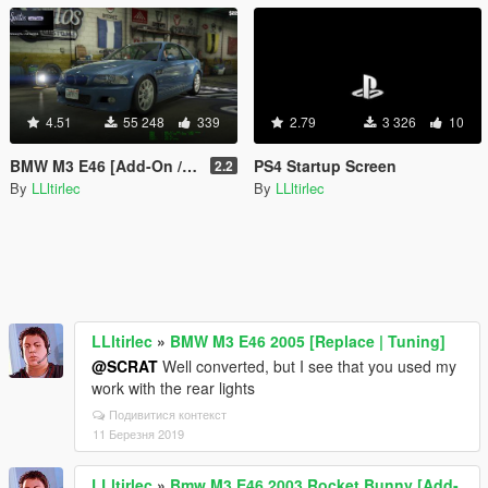
4.51
55 248
339
2.79
3 326
10
BMW M3 E46 [Add-On / Replace]
PS4 Startup Screen
2.2
By
LLltirlec
By
LLltirlec
LLltirlec
»
BMW M3 E46 2005 [Replace | Tuning]
@SCRAT
Well converted, but I see that you used my
work with the rear lights
Подивитися контекст
11 Березня 2019
LLltirlec
»
Bmw M3 E46 2003 Rocket Bunny [Add-