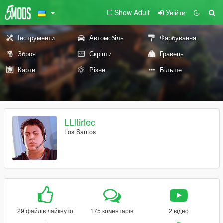
Show Adult
Увійти
Інструменти
Автомобіль
Фарбування
Зброя
Скріпти
Гравець
Карти
Різне
Більше
LLltirlec
Los Santos
29 файлів лайкнуто
175 коментарів
2 відео