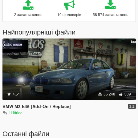
2 завантаженнь
10 фоловерів
58 574 завантажень
Найпопулярніші файли
4.51
55 248
339
BMW M3 E46 [Add-On / Replace]
2.2
By
LLltirlec
Останні файли