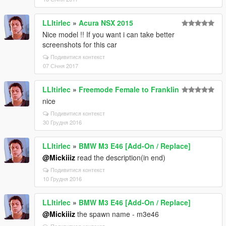
LLltirlec
»
Acura NSX 2015
Nice model !! If you want i can take better
screenshots for this car
Подивитися контекст
07 Січня 2017
LLltirlec
»
Freemode Female to Franklin
nice
Подивитися контекст
30 Грудня 2016
LLltirlec
»
BMW M3 E46 [Add-On / Replace]
@Mickiiiz
read the description(in end)
Подивитися контекст
10 Грудня 2016
LLltirlec
»
BMW M3 E46 [Add-On / Replace]
@Mickiiiz
the spawn name - m3e46