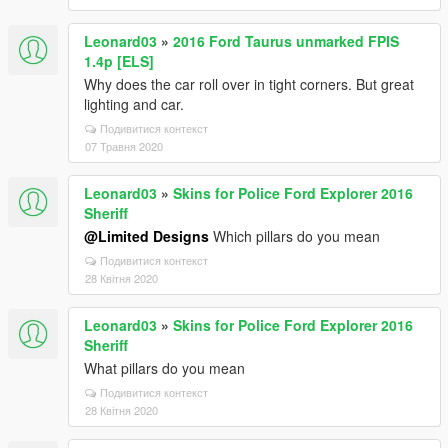
Leonard03
»
2016 Ford Taurus unmarked FPIS
1.4p [ELS]
Why does the car roll over in tight corners. But great
lighting and car.
Подивитися контекст
07 Травня 2020
Leonard03
»
Skins for Police Ford Explorer 2016
Sheriff
@Limited Designs
Which pillars do you mean
Подивитися контекст
28 Квітня 2020
Leonard03
»
Skins for Police Ford Explorer 2016
Sheriff
What pillars do you mean
Подивитися контекст
28 Квітня 2020