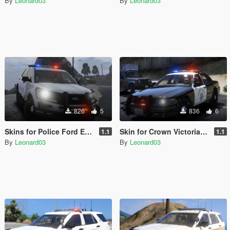
By
Leonard03
By
Leonard03
826
5
836
6
Skins for Police Ford Explorer 2016 Sheriff
Skin for Crown Victoria Police
1.1
1.1
By
Leonard03
By
Leonard03