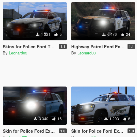
1 321
5
6 476
24
Skins for Police Ford Taurus 2016 Interceptor
Highway Patrol Ford Explorer 2020 Police
1.1
1.1
By
Leonard03
By
Leonard03
3 340
16
1 203
8
Skin for Police Ford Explorer 2020
Skin for Police Ford Explorer 2016 Shriff and Chevy Tahoe
1.0
1.0