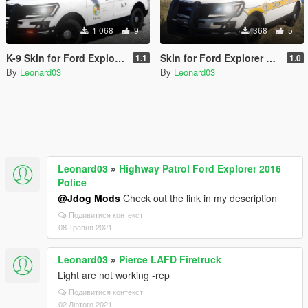
1 068
9
368
5
K-9 Skin for Ford Explorer 2016 Police
Skin for Ford Explorer 2016 Illinois State
1.1
1.0
By
Leonard03
By
Leonard03
Leonard03
»
Highway Patrol Ford Explorer 2016
Police
@Jdog Mods
Check out the link in my description
Подивитися контекст
08 Травня 2021
Leonard03
»
Pierce LAFD Firetruck
Light are not working -rep
Подивитися контекст
02 Лютого 2021