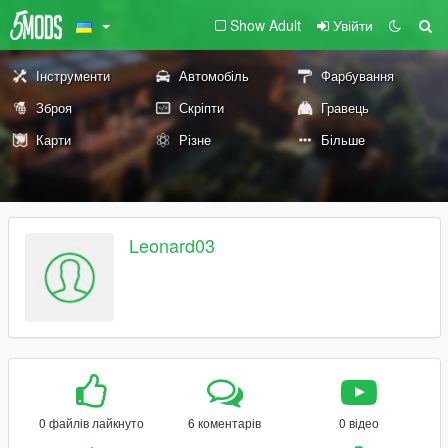
Show Adult
Увійти
Інструменти
Автомобіль
Фарбування
Зброя
Скріпти
Гравець
Карти
Різне
Більше
Leonard03
0 файлів лайкнуто
6 коментарів
0 відео