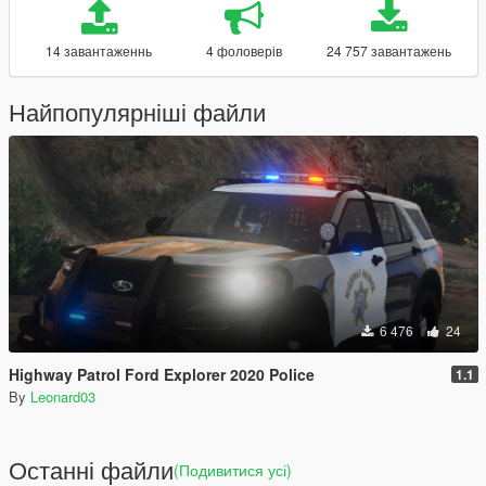
14 завантаженнь
4 фоловерів
24 757 завантажень
Найпопулярніші файли
6 476
24
Highway Patrol Ford Explorer 2020 Police
1.1
By
Leonard03
Останні файли
(Подивитися усі)