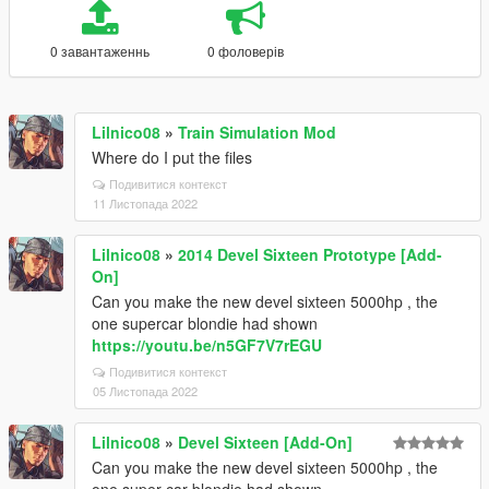
0 завантаженнь
0 фоловерів
Lilnico08
»
Train Simulation Mod
Where do I put the files
Подивитися контекст
11 Листопада 2022
Lilnico08
»
2014 Devel Sixteen Prototype [Add-
On]
Can you make the new devel sixteen 5000hp , the
one supercar blondie had shown
https://youtu.be/n5GF7V7rEGU
Подивитися контекст
05 Листопада 2022
Lilnico08
»
Devel Sixteen [Add-On]
Can you make the new devel sixteen 5000hp , the