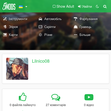
Show Adult
Увійти
Інструменти
Автомобіль
Фарбування
Зброя
Скріпти
Гравець
Карти
Різне
Більше
Lilnico08
0 файлів лайкнуто
27 коментарів
0 відео