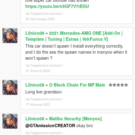
one super car blondie had shown
https://youtu.be/n5GF7V7rEGU
Подивитися контекст
05 Листопада 2022
Lilnico08
»
2021 Mercedes-AMG ONE [Add-On |
Template | Tuning | Extras | VehFuncs V]
This car doesn’t spawn I install everything correctly,
and I do the see the spawn names in menyoo when it
won’t spawn ?
Подивитися контекст
27 Жовтня 2022
Lilnico08
»
O Block Chain For MP Male
Long live grandson
Подивитися контекст
17 Жовтня 2022
Lilnico08
»
Malibu Security [Menyoo]
@GTAmissionCREATOR
okay bro
Подивитися контекст