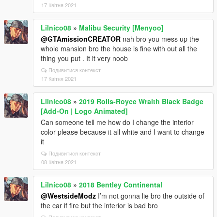
17 Квітня 2021
Lilnico08
»
Malibu Security [Menyoo]
@GTAmissionCREATOR
nah bro you mess up the
whole mansion bro the house is fine with out all the
thing you put . It it very noob
Подивитися контекст
17 Квітня 2021
Lilnico08
»
2019 Rolls-Royce Wraith Black Badge
[Add-On | Logo Animated]
Can someone tell me how do I change the interior
color please because it all white and I want to change
it
Подивитися контекст
08 Квітня 2021
Lilnico08
»
2018 Bentley Continental
@WestsideModz
I’m not gonna lie bro the outside of
the car if fire but the interior is bad bro