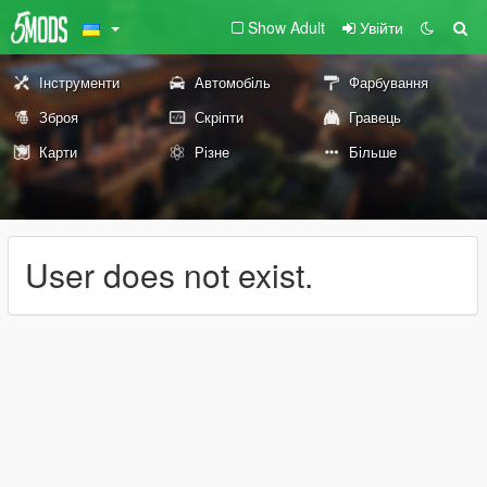
Show Adult
Увійти
Інструменти
Автомобіль
Фарбування
Зброя
Скріпти
Гравець
Карти
Різне
Більше
User does not exist.