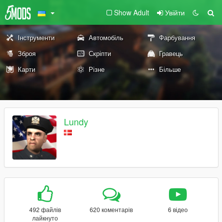
Show Adult
Увійти
Інструменти
Автомобіль
Фарбування
Зброя
Скріпти
Гравець
Карти
Різне
Більше
Lundy
492 файлів
620 коментарів
6 відео
лайкнуто