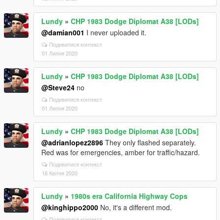
Lundy
»
CHP 1983 Dodge Diplomat A38 [LODs]
@damian001
I never uploaded it.
Подивитися контекст
01 Липня 2020
Lundy
»
CHP 1983 Dodge Diplomat A38 [LODs]
@Steve24
no
Подивитися контекст
01 Липня 2020
Lundy
»
CHP 1983 Dodge Diplomat A38 [LODs]
@adrianlopez2896
They only flashed separately.
Red was for emergencies, amber for traffic/hazard.
Подивитися контекст
16 Квітня 2020
Lundy
»
1980s era California Highway Cops
@kinghippo2000
No, it's a different mod.
Подивитися контекст