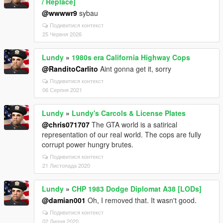
/ Replace]
@wwwwr9
sybau
Подивитися контекст
25 Червня 2026
Lundy
»
1980s era California Highway Cops
@RanditoCarlito
Aint gonna get it, sorry
Подивитися контекст
06 Серпня 2021
Lundy
»
Lundy's Carcols & License Plates
@chris071707
The GTA world is a satirical
representation of our real world. The cops are fully
corrupt power hungry brutes.
Подивитися контекст
21 Листопада 2020
Lundy
»
CHP 1983 Dodge Diplomat A38 [LODs]
@damian001
Oh, I removed that. It wasn't good.
Подивитися контекст
02 Липня 2020