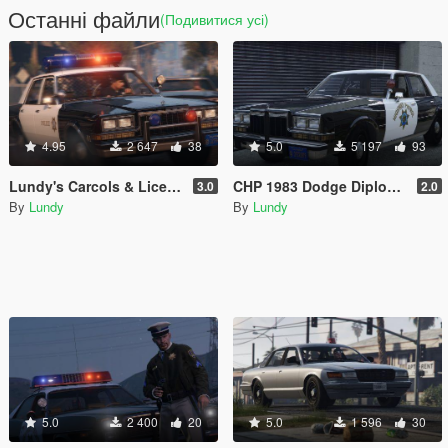
Останні файли
(Подивитися усі)
4.95
2 647
38
5.0
5 197
93
Lundy's Carcols & License Plates
CHP 1983 Dodge Diplomat A38 [LODs]
3.0
2.0
By
Lundy
By
Lundy
5.0
2 400
20
5.0
1 596
30