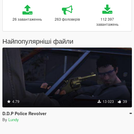
26 завантаженнь
263 фоловерів
112 397
завантажень
Найпопулярніші файли
4.79
13 023
39
D.D.P Police Revolver
By
Lundy