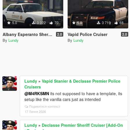
5.0
3 022
70
5.0
3 719
68
Albany Esperanto Sheriff Roadcruiser
Vapid Police Cruiser
2.0
2.0
By
Lundy
By
Lundy
Lundy
»
Vapid Stanier & Declasse Premier Police
Cruisers
@M4RKSMN
its not supposed to have a template, its
setup like the vanilla cars just as intended
Подивитися контекст
17 Липня 2026
Lundy
»
Declasse Premier Sheriff Cruiser [Add-On