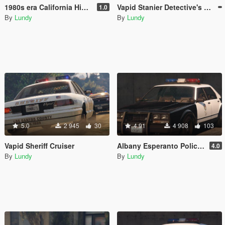
1980s era California Highway Cops
Vapid Stanier Detective's Car
1.0
By
Lundy
By
Lundy
5.0
2 945
30
4.91
4 908
103
Vapid Sheriff Cruiser
Albany Esperanto Police Roadcruiser
4.0
By
Lundy
By
Lundy