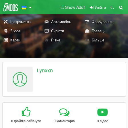
Show Adult
Увійти
Інструменти
Автомобіль
Фарбування
Зброя
Скріпти
Гравець
Карти
Різне
Більше
Lynxxn
0 файлів лайкнуто
0 коментарів
0 відео