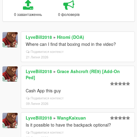
0 завантаженнь
0 фоловерів
LyveBill2018
»
Hitomi (DOA)
Where can I find that boxing mod in the video?
Подивитися контекст
21 Липня 2026
LyveBill2018
»
Grace Ashcroft (RE9) [Add-On
Ped]
Cash App this guy
Подивитися контекст
09 Липня 2026
LyveBill2018
»
WangKaixuan
Is it possible to have the backpack optional?
Подивитися контекст