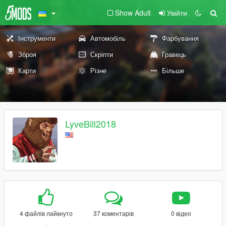
Show Adult
Увійти
Інструменти
Автомобіль
Фарбування
Зброя
Скріпти
Гравець
Карти
Різне
Більше
LyveBill2018
4 файлів лайкнуто
37 коментарів
0 відео