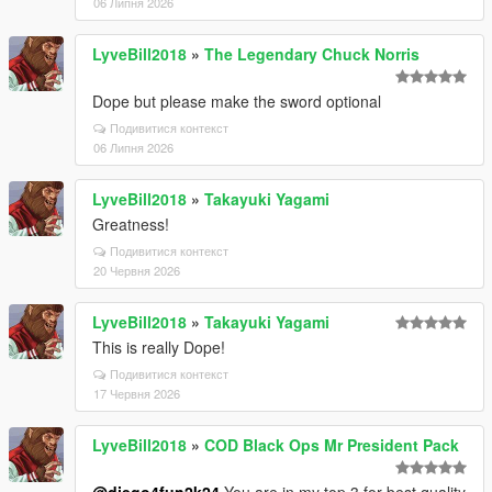
06 Липня 2026
LyveBill2018
»
The Legendary Chuck Norris
Dope but please make the sword optional
Подивитися контекст
06 Липня 2026
LyveBill2018
»
Takayuki Yagami
Greatness!
Подивитися контекст
20 Червня 2026
LyveBill2018
»
Takayuki Yagami
This is really Dope!
Подивитися контекст
17 Червня 2026
LyveBill2018
»
COD Black Ops Mr President Pack