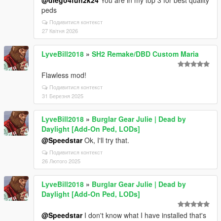
@diego4fun2k24
You are in my top 3 for best quality
peds
Подивитися контекст
27 Квітня 2026
LyveBill2018
»
SH2 Remake/DBD Custom Maria
Flawless mod!
Подивитися контекст
31 Березня 2025
LyveBill2018
»
Burglar Gear Julie | Dead by
Daylight [Add-On Ped, LODs]
@Speedstar
Ok, I'll try that.
Подивитися контекст
26 Лютого 2025
LyveBill2018
»
Burglar Gear Julie | Dead by
Daylight [Add-On Ped, LODs]
@Speedstar
I don't know what I have installed that's