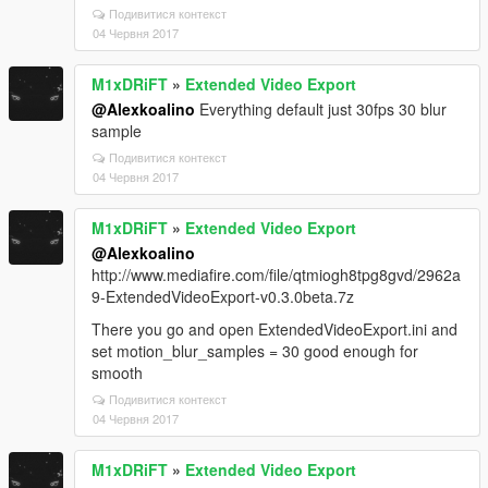
Подивитися контекст
04 Червня 2017
M1xDRiFT
»
Extended Video Export
@Alexkoalino
Everything default just 30fps 30 blur
sample
Подивитися контекст
04 Червня 2017
M1xDRiFT
»
Extended Video Export
@Alexkoalino
http://www.mediafire.com/file/qtmiogh8tpg8gvd/2962a
9-ExtendedVideoExport-v0.3.0beta.7z
There you go and open ExtendedVideoExport.ini and
set motion_blur_samples = 30 good enough for
smooth
Подивитися контекст
04 Червня 2017
M1xDRiFT
»
Extended Video Export