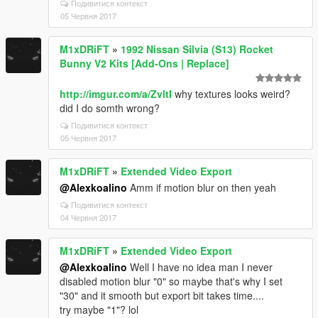
Подивитися контекст
05 Червня 2017
M1xDRiFT
»
1992 Nissan Silvia (S13) Rocket
Bunny V2 Kits [Add-Ons | Replace]
http://imgur.com/a/ZvltI
why textures looks weird?
did I do somth wrong?
Подивитися контекст
05 Червня 2017
M1xDRiFT
»
Extended Video Export
@Alexkoalino
Amm if motion blur on then yeah
Подивитися контекст
04 Червня 2017
M1xDRiFT
»
Extended Video Export
@Alexkoalino
Well I have no idea man I never
disabled motion blur "0" so maybe that's why I set
"30" and it smooth but export bit takes time....
try maybe "1"? lol