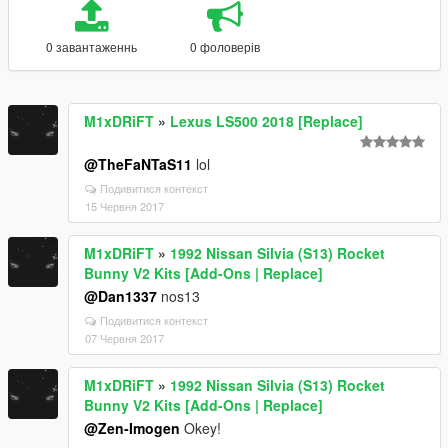
0 завантаженнь
0 фоловерів
M1xDRiFT
»
Lexus LS500 2018 [Replace]
@TheFaNTaS11
lol
Подивитися контекст
15 Червня 2017
M1xDRiFT
»
1992 Nissan Silvia (S13) Rocket
Bunny V2 Kits [Add-Ons | Replace]
@Dan1337
nos13
Подивитися контекст
07 Червня 2017
M1xDRiFT
»
1992 Nissan Silvia (S13) Rocket
Bunny V2 Kits [Add-Ons | Replace]
@Zen-Imogen
Okey!