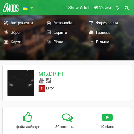
Show Adult
Увійти
Інструменти
Автомобіль
Фарбування
Зброя
Скріпти
Гравець
Карти
Різне
Більше
M1xDRiFT
1 файл лайкнуто
89 коментарів
10 відео