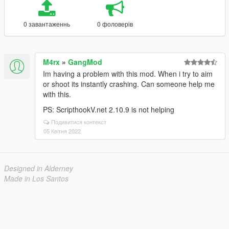
0 завантаженнь
0 фоловерів
M4rx
»
GangMod
Im having a problem with this mod. When i try to aim
or shoot its instantly crashing. Can someone help me
with this.
PS: ScripthookV.net 2.10.9 is not helping
Подивитися контекст
05 Квітня 2022
Designed in Alderney
Made in Los Santos