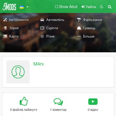
Show Adult
Увійти
Інструменти
Автомобіль
Фарбування
Зброя
Скріпти
Гравець
Карти
Різне
Більше
M4rx
0 файлів лайкнуто
1 коментар
0 відео