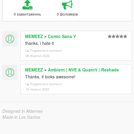
0 завантаженнь
0 фоловерів
MEMEEZ
»
Comic Sans V
thanks, i hate it
Подивитися контекст
08 Жовтня 2022
MEMEEZ
»
Ambient | NVE & QuantV | Reshade
Thanks, it looks awesome!
Подивитися контекст
16 Червня 2022
Designed in Alderney
Made in Los Santos