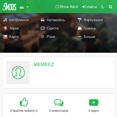
Show Adult
Увійти
Інструменти
Автомобіль
Фарбування
Зброя
Скріпти
Гравець
Карти
Різне
Більше
MEMEEZ
0 файлів лайкнуто
2 коментарів
0 відео