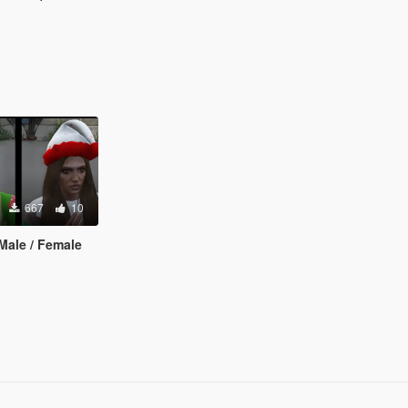
667
10
Male / Female