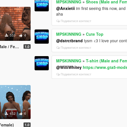
MPSKINNING
»
Shoes (Male and Fem
@Anxietii
im first seeing this now, and 
aha
Подивитися контекст
MPSKINNING
»
Cute Top
553
4
@dstrctbrand
tysm <3 I love your conte
 / Female
1.0
Подивитися контекст
MPSKINNING
»
T-shirt (Male and Fe
@WilliWhitey
https://www.gta5-mod
Подивитися контекст
452
6
Female)
1.0