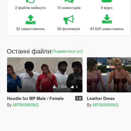
2 файлів лайкнуто
10 коментарів
0 відео
32 завантаженнь
36 фоловерів
43 625 завантажень
Останні файли
(Подивитися усі)
1 504
4
Hoodie for MP Male / Female
Leather Dress
1.0
By
MPSKINNING
By
MPSKINNING