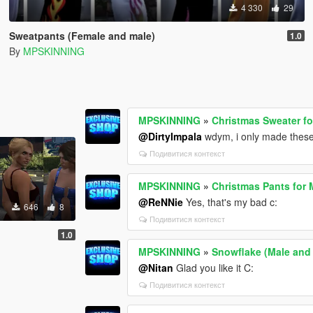
4 330
29
Sweatpants (Female and male)
1.0
By
MPSKINNING
MPSKINNING
»
Christmas Sweater fo
@DirtyImpala
wdym, i only made these t
Подивитися контекст
MPSKINNING
»
Christmas Pants for 
@ReNNie
Yes, that's my bad c:
646
8
Подивитися контекст
1.0
MPSKINNING
»
Snowflake (Male and
@Nitan
Glad you like it C:
Подивитися контекст