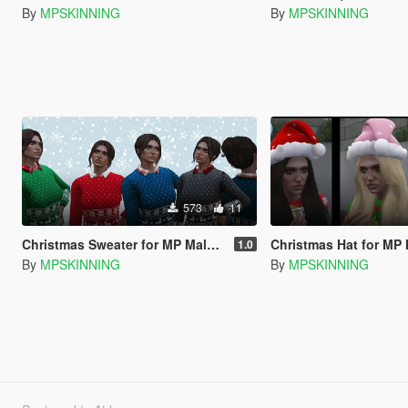
By
MPSKINNING
By
MPSKINNING
573
11
Christmas Sweater for MP Male / Female
Christmas Hat for MP 
1.0
By
MPSKINNING
By
MPSKINNING