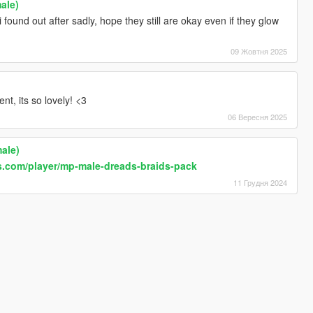
ale)
i found out after sadly, hope they still are okay even if they glow
09 Жовтня 2025
nt, its so lovely! <3
06 Вересня 2025
male)
s.com/player/mp-male-dreads-braids-pack
11 Грудня 2024