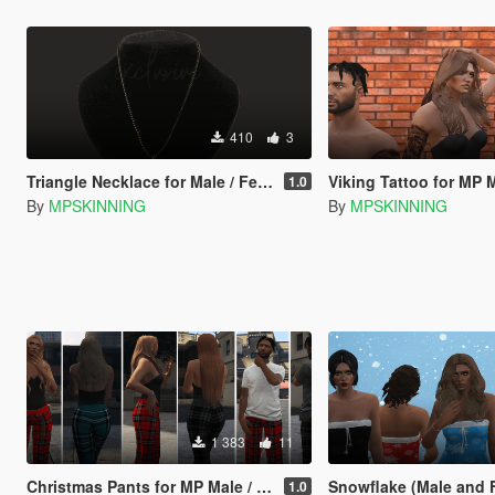
410
3
Triangle Necklace for Male / Female
Viking Tattoo for MP Male
1.0
By
MPSKINNING
By
MPSKINNING
1 383
11
Christmas Pants for MP Male / Female
Snowflake (Male and 
1.0