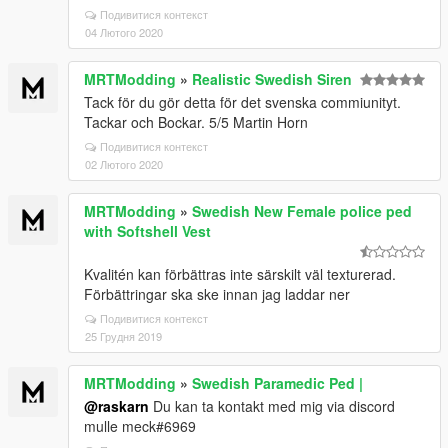
Подивитися контекст
04 Лютого 2020
MRTModding
»
Realistic Swedish Siren
Tack för du gör detta för det svenska commiunityt.
Tackar och Bockar. 5/5 Martin Horn
Подивитися контекст
02 Лютого 2020
MRTModding
»
Swedish New Female police ped
with Softshell Vest
Kvalitén kan förbättras inte särskilt väl texturerad.
Förbättringar ska ske innan jag laddar ner
Подивитися контекст
25 Грудня 2019
MRTModding
»
Swedish Paramedic Ped |
@raskarn
Du kan ta kontakt med mig via discord
mulle meck#6969