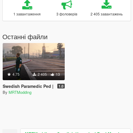
1 завантаження
3 фоловерів
2 405 завантажень
Останні файли
4.75
2 405
13
Swedish Paramedic Ped |
1.0
By
MRTModding