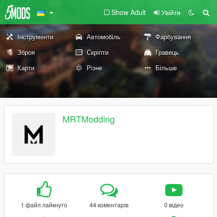
Show Adult
Увійти
Інструменти
Автомобіль
Фарбування
Зброя
Скріпти
Гравець
Карти
Різне
Більше
MRTModding
1 файл лайкнуто
44 коментарів
0 відео