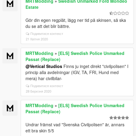
MRTModding
»
Swedish Unmarked Ford Mondeo
Estate
Gör din egen regplåt, lägg ner tid på skinsen, så ska
du se att det blir bättre.
Подивитися контекст
21 Квітня 2020
MRTModding
»
[ELS] Swedish Police Unmarked
Passat (Replace)
@Vertical Studios
Finns ju inget direkt "civilpolisen" I
princip alla avdelningar (IGV, TA, FRI, Hund med
mera) har civilbilar-
Подивитися контекст
28 Березня 2020
MRTModding
»
[ELS] Swedish Police Unmarked
Passat (Replace)
Undrar främst vad "Svenska Civilpolisen" är, annars
ett bra skin 5/5