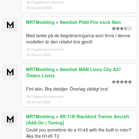
Подивитися контекст
25 Березня 2020
MRTModding
»
Swedish P360 Fire truck Skin
Med tanke på de begränsningarna som finns i denna
modellen är den relativt bra gjord!
Подивитися контекст
22 Лютого 2020
MRTModding
»
Swedish MAN Lions City A37
Örebro Livery
Fint skin, Bra detaljer. Överlag väldigt bra!
Подивитися контекст
16 Лютого 2020
MRTModding
»
SR-71B Blackbird Trainer Aircraft
[Add-On | Tuning]
Could you sometime do a H145 with the built in rotor?
Aka the H145 T2