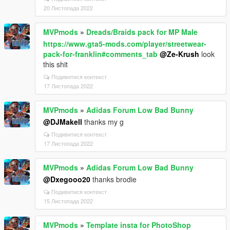
20 Листопада 2022
MVPmods
»
Dreads/Braids pack for MP Male
https://www.gta5-mods.com/player/streetwear-
pack-for-franklin#comments_tab
@Ze-Krush
look
this shit
Подивитися контекст
17 Листопада 2022
MVPmods
»
Adidas Forum Low Bad Bunny
@DJMakell
thanks my g
Подивитися контекст
17 Листопада 2022
MVPmods
»
Adidas Forum Low Bad Bunny
@Dxegooo20
thanks brodie
Подивитися контекст
15 Листопада 2022
MVPmods
»
Template insta for PhotoShop