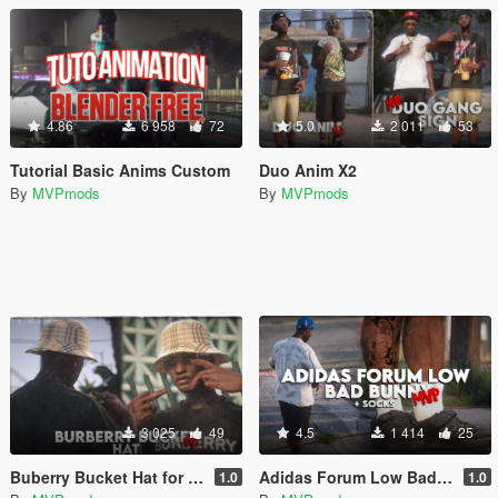
4.86
6 958
72
5.0
2 011
53
Tutorial Basic Anims Custom
Duo Anim X2
By
MVPmods
By
MVPmods
3 025
49
4.5
1 414
25
Buberry Bucket Hat for MP Female
Adidas Forum Low Bad Bunny
1.0
1.0