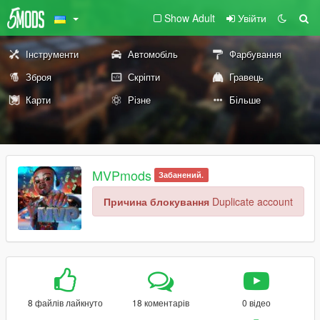
Show Adult
Увійти
Інструменти
Автомобіль
Фарбування
Зброя
Скріпти
Гравець
Карти
Різне
Більше
MVPmods
Забанений.
Причина блокування
Duplicate account
8 файлів лайкнуто
18 коментарів
0 відео