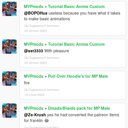
MVPmods
»
Tutorial Basic Anims Custom
@BOPOHua
useless because you have what it takes
to make basic animations
Подивитися контекст
03 Лютого 2023
MVPmods
»
Tutorial Basic Anims Custom
@sst3333
With pleasure
Подивитися контекст
03 Лютого 2023
MVPmods
»
Pull Over Hoodie's for MP Male
fire
Подивитися контекст
10 Січня 2023
MVPmods
»
Dreads/Braids pack for MP Male
@Ze-Krush
yes he had converted the patreon items
for franklin 😂
Подивитися контекст