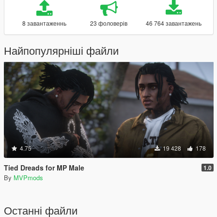
8 завантаженнь
23 фоловерів
46 764 завантажень
Найпопулярніші файли
4.75
19 428
178
Tied Dreads for MP Male
1.0
By
MVPmods
Останні файли