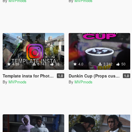
By
MVPmods
By
MVPmods
4.88
6 747
98
4.0
3 312
50
Template insta for PhotoShop
Dunkin Cup (Props custom)
1.0
1.0
By
MVPmods
By
MVPmods