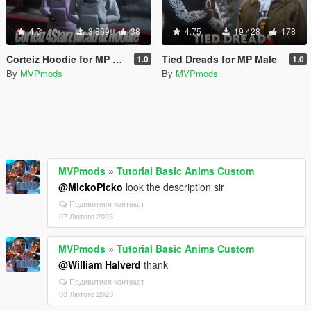
4.5
3 869
38
4.75
19 428
178
Corteiz Hoodie for MP Male
Tied Dreads for MP Male
1.0
1.0
By
MVPmods
By
MVPmods
MVPmods
»
Tutorial Basic Anims Custom
@MickoPicko
look the description sir
Подивитися контекст
07 Лютого 2023
MVPmods
»
Tutorial Basic Anims Custom
@William Halverd
thank
Подивитися контекст
03 Лютого 2023