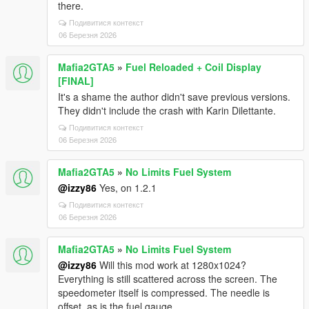
there.
Подивитися контекст
06 Березня 2026
Mafia2GTA5
»
Fuel Reloaded + Coil Display
[FINAL]
It's a shame the author didn't save previous versions.
They didn't include the crash with Karin Dilettante.
Подивитися контекст
06 Березня 2026
Mafia2GTA5
»
No Limits Fuel System
@izzy86
Yes, on 1.2.1
Подивитися контекст
06 Березня 2026
Mafia2GTA5
»
No Limits Fuel System
@izzy86
Will this mod work at 1280x1024?
Everything is still scattered across the screen. The
speedometer itself is compressed. The needle is
offset, as is the fuel gauge.