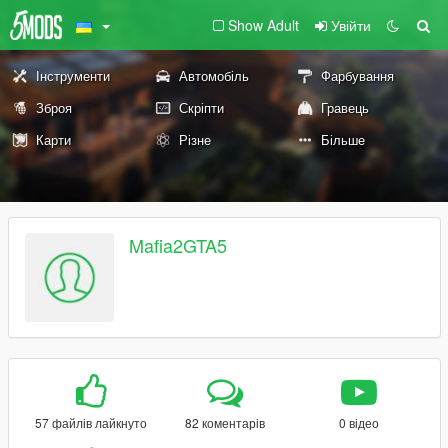
Show Adult
Увійти
Інструменти
Автомобіль
Фарбування
Зброя
Скріпти
Гравець
Карти
Різне
Більше
Mafia2GTA5
57 файлів лайкнуто
82 коментарів
0 відео