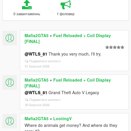
0 завантаженнь
1 фоловер
Mafia2GTA5
»
Fuel Reloaded + Coil Display
[FINAL]
@WTLS_81
Thank you very much, I'll try.
Подивитися контекст
31 Березня 2026
Mafia2GTA5
»
Fuel Reloaded + Coil Display
[FINAL]
@WTLS_81
Grand Theft Auto V Legacy
Подивитися контекст
30 Березня 2026
Mafia2GTA5
»
LootingV
Where do animals get money? And where do they