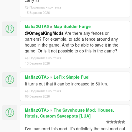
carry it?
Подивитися контекст
15 Березня 2026
Mafia2GTA5
»
Map Builder Forge
@OmegaKingMods
Are there any fences or
barriers? For example, to add a fence around any
house in the game. And to be able to save it in the
game. Or is it not possible to do this in the game?
Подивитися контекст
13 Березня 2026
Mafia2GTA5
»
LeFix Simple Fuel
It turns out that it can be increased to 50 km.
Подивитися контекст
06 Березня 2026
Mafia2GTA5
»
The Savehouse Mod: Houses,
Hotels, Custom Savespots [LUA]
I've mastered this mod. It's definitely the best mod out