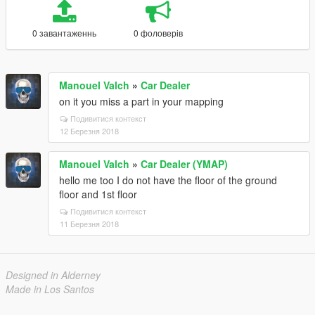
0 завантаженнь
0 фоловерів
Manouel Valch
»
Car Dealer
on it you miss a part in your mapping
Подивитися контекст
12 Березня 2018
Manouel Valch
»
Car Dealer (YMAP)
hello me too I do not have the floor of the ground
floor and 1st floor
Подивитися контекст
11 Березня 2018
Designed in Alderney
Made in Los Santos