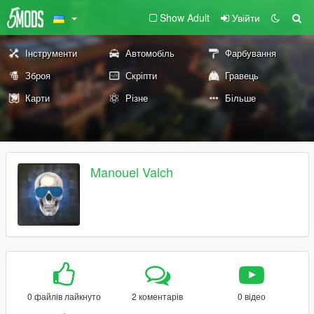
Show Adult
Увійти
Інструменти
Автомобіль
Фарбування
Зброя
Скріпти
Гравець
Карти
Різне
Більше
Manouel Valch
0 файлів лайкнуто
2 коментарів
0 відео