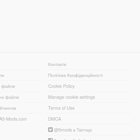
Контакти
ли
Політика Конфіденційності
і файли
Cookie Policy
ені файли
Manage cookie settings
ейтингом
Terms of Use
TA5-Mods.com
DMCA
@5mods в Твіттері