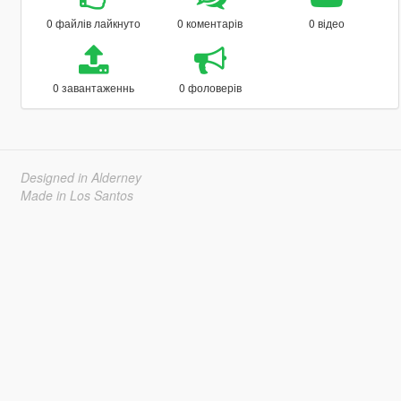
0 файлів лайкнуто
0 коментарів
0 відео
0 завантаженнь
0 фоловерів
Designed in Alderney
Made in Los Santos