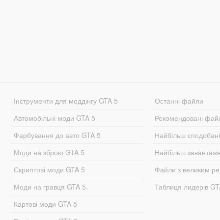
Інструменти для моддінгу GTA 5
Останні файли
Автомобільні моди GTA 5
Рекомендовані фай
Фарбування до авто GTA 5
Найбільш сподобан
Моди на зброю GTA 5
Найбільш завантаж
Скриптові моди GTA 5
Файли з великим р
Моди на гравця GTA 5.
Таблиця лидерів G
Картові моди GTA 5