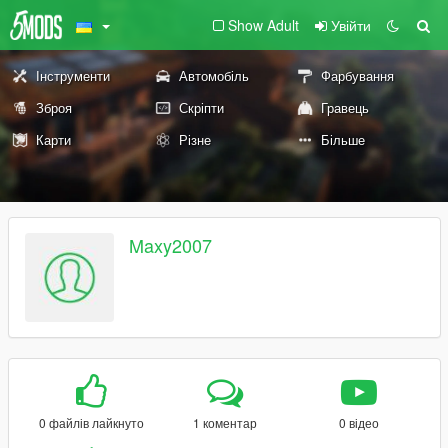
Show Adult
Увійти
Інструменти
Автомобіль
Фарбування
Зброя
Скріпти
Гравець
Карти
Різне
Більше
Maxy2007
0 файлів лайкнуто
1 коментар
0 відео