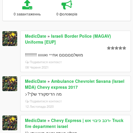
0 завантаженнь
0 фоловерів
MedicDate
»
Israeli Border Police (MAGAV)
Uniforms [EUP]
מושלםםםםם אחייי ואווווו !!!!!!!!!!
Подивитися контекст
08 Червня 2021
MedicDate
»
Ambulance Chevrolet Savana (Israel
MDA) Chevy express 2017
מה הדיסקורד שלך?<
Подивитися контекст
12 Листопада 2020
MedicDate
»
Chevy Express | רכב כיבוי אש- Truck
fire department israel