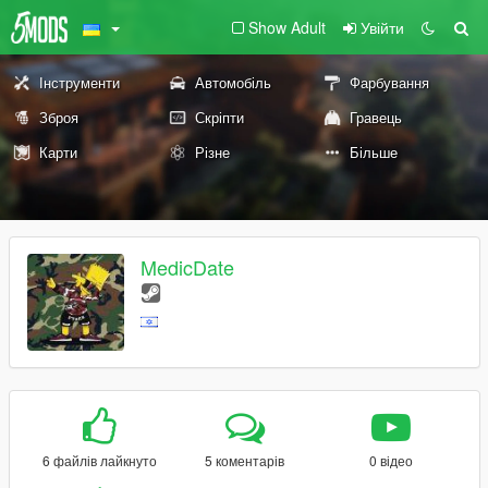
Show Adult
Увійти
Інструменти
Автомобіль
Фарбування
Зброя
Скріпти
Гравець
Карти
Різне
Більше
MedicDate
6 файлів лайкнуто
5 коментарів
0 відео