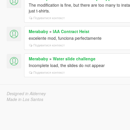
The modification is fine, but there are too many to instal
just t-shirts.
Подивитися контекст
Merababy
»
IAA Contract Heist
excelente mod, funciona perfectamente
Подивитися контекст
Merababy
»
Water slide challenge
Incomplete load, the slides do not appear
Подивитися контекст
Designed in Alderney
Made in Los Santos