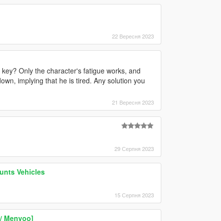
22 Вересня 2023
 key? Only the character's fatigue works, and
wn, implying that he is tired. Any solution you
21 Вересня 2023
29 Серпня 2023
unts Vehicles
15 Серпня 2023
/ Menyoo]