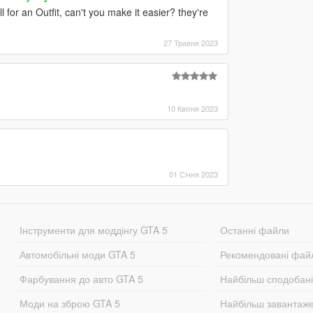
l for an Outfit, can't you make it easier? they're
27 Травня 2023
10 Квітня 2023
01 Січня 2023
Інструменти для моддінгу GTA 5
Останні файли
Автомобільні моди GTA 5
Рекомендовані фай
Фарбування до авто GTA 5
Найбільш сподобан
Моди на зброю GTA 5
Найбільш завантаж