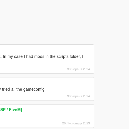
. In my case I had mods in the scripts folder, I
30 Червня 2024
 tried all the gameconfig
30 Червня 2024
SP / FiveM]
20 Листопада 2023