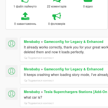
1 файл лайкнуто
22 коментарів
0 відео
0 завантаженнь
0 фоловерів
Merababy
»
Gameconfig for Legacy & Enhanced
It already works correctly, thank you for your great work
deleted them and now it loads perfectly.
Подивитися контекст
Merababy
»
Gameconfig for Legacy & Enhanced
It keeps crashing when loading story mode, I've already
Подивитися контекст
Merababy
»
Tesla Superchargers Stations [Add-On 
what car is?
Подивитися контекст