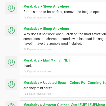
Merababy
»
Sleep Anywhere
For this mod to be perfect, remove the fatigue option.
Подивитися контекст
Merababy
»
Sleep Anywhere
Why does it not work when I click on the mod activation
sometimes the character stands with his head looking do
have? I have the zombie mod installed.
Подивитися контекст
Merababy
»
Mail Man V [.NET]
thanks
Подивитися контекст
Merababy
»
Updated Spawn Colors For Cunning St
are they mini cars?
Подивитися контекст
Merababy
»
Amazon Clothes/Vest [EUP] [EUPMenu 