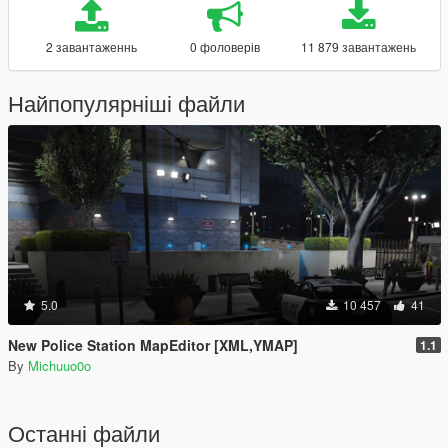
2 завантаженнь
0 фоловерів
11 879 завантажень
Найпопулярніші файли
5.0
10 457
41
New Police Station MapEditor [XML,YMAP]
1.1
By
Michuuo0o
Останні файли