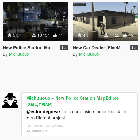
5.0
10 457
41
4.0
1 422
15
New Police Station MapEditor [XML,YMAP]
New Car Dealer [FiveM | MapEditor]
1.1
1.1
By
Michuuo0o
By
Michuuo0o
Michuuo0o
»
New Police Station MapEditor
[XML,YMAP]
@estoudegreve
no,texture inside the police station
is a different project
Подивитися контекст
14 Квітня 2019