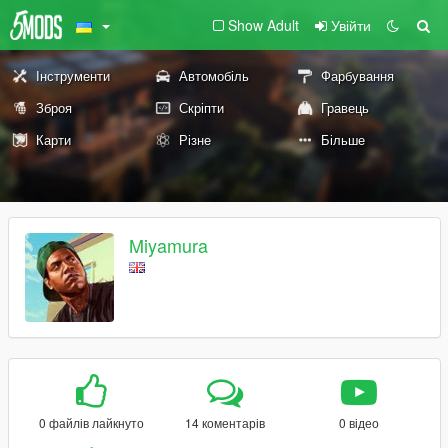
Show Adult
Увійти
Інструменти
Автомобіль
Фарбування
Зброя
Скріпти
Гравець
Карти
Різне
Більше
Miyamura
0 файлів лайкнуто
14 коментарів
0 відео