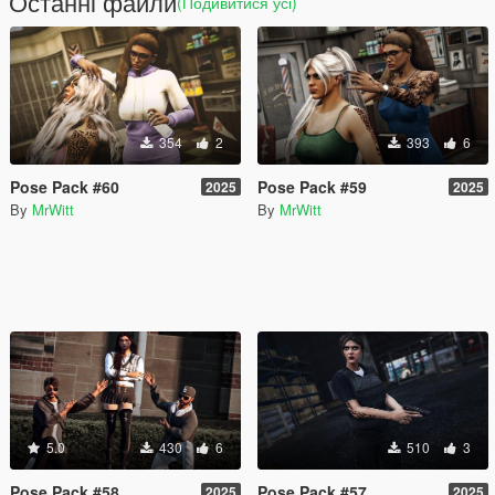
Останні файли
(Подивитися усі)
354
2
393
6
Pose Pack #60
Pose Pack #59
2025
2025
By
MrWitt
By
MrWitt
5.0
430
6
510
3
Pose Pack #58
Pose Pack #57
2025
2025