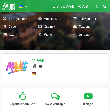
Show Adult
Увійти
Інструменти
Автомобіль
Фарбування
Зброя
Скріпти
Гравець
Карти
Різне
Більше
MrWitt
7 файлів лайкнуто
34 коментарів
0 відео