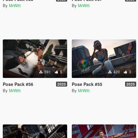
By
MrWitt
By
MrWitt
591
5
420
3
Pose Pack #56
Pose Pack #55
2025
2025
By
MrWitt
By
MrWitt