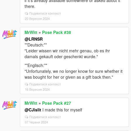
if it's already available somewhere or asked about it
there.
Подивитися контекст
20 Вересня 2024
MrWitt
»
Pose Pack #38
@LRNSR
**Deutsch:**
"Leider wissen wir nicht mehr genau, ob es ihr
damals gekauft oder geschenkt wurde."
**Englisch:**
"Unfortunately, we no longer know for sure whether it
was bought for her or given as a gift back then."
Подивитися контекст
16 Вересня 2024
MrWitt
»
Pose Pack #27
@CJislit
I made this for myself
Подивитися контекст
07 Червня 2024