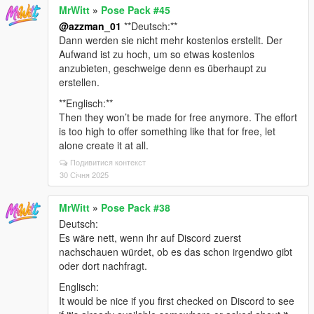
MrWitt
»
Pose Pack #45
@azzman_01
**Deutsch:**
Dann werden sie nicht mehr kostenlos erstellt. Der
Aufwand ist zu hoch, um so etwas kostenlos
anzubieten, geschweige denn es überhaupt zu
erstellen.
**Englisch:**
Then they won’t be made for free anymore. The effort
is too high to offer something like that for free, let
alone create it at all.
Подивитися контекст
30 Січня 2025
MrWitt
»
Pose Pack #38
Deutsch:
Es wäre nett, wenn ihr auf Discord zuerst
nachschauen würdet, ob es das schon irgendwo gibt
oder dort nachfragt.
Englisch:
It would be nice if you first checked on Discord to see