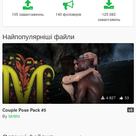
105 завантаженнь
140 фоловерів
125 083
завантажень
Найпопулярніші файли
4 827
53
Couple Pose Pack #5
v5
By
MrWitt