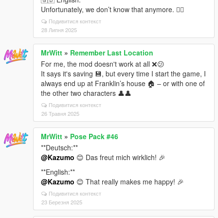
Unfortunately, we don’t know that anymore. 🤷‍♂️
Подивитися контекст
28 Липня 2025
MrWitt
»
Remember Last Location
For me, the mod doesn't work at all ❌😕
It says it's saving 💾, but every time I start the game, I
always end up at Franklin’s house 🏠 – or with one of
the other two characters 👤👤
Подивитися контекст
26 Травня 2025
MrWitt
»
Pose Pack #46
**Deutsch:**
@Kazumo
😊 Das freut mich wirklich! 🎉
**English:**
@Kazumo
😊 That really makes me happy! 🎉
Подивитися контекст
23 Березня 2025