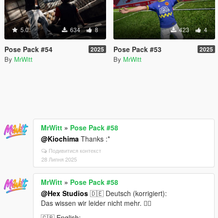
5.0
634
8
423
4
Pose Pack #54
Pose Pack #53
2025
2025
By
MrWitt
By
MrWitt
MrWitt
»
Pose Pack #58
@Kiochima
Thanks :*
Подивитися контекст
28 Липня 2025
MrWitt
»
Pose Pack #58
@Hex Studios
🇩🇪 Deutsch (korrigiert):
Das wissen wir leider nicht mehr. 🤷‍♂️
🇬🇧 English: