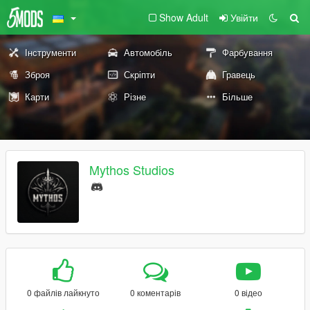
Show Adult
Увійти
Інструменти
Автомобіль
Фарбування
Зброя
Скріпти
Гравець
Карти
Різне
Більше
Mythos Studios
0 файлів лайкнуто
0 коментарів
0 відео