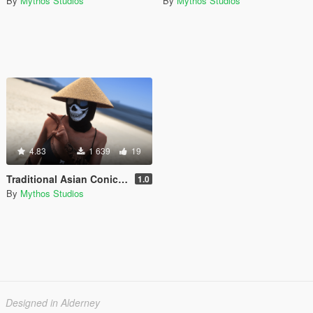
By
Mythos Studios
By
Mythos Studios
4.83
1 639
19
Traditional Asian Conical/Rice Hat [ MP MALE & MP FEMALE ]
1.0
By
Mythos Studios
Designed in Alderney