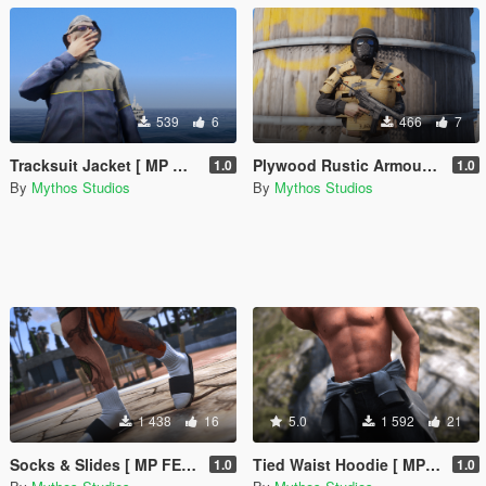
539
6
466
7
Tracksuit Jacket [ MP MALE & MP FEMALE ]
Plywood Rustic Armour [ MP MALE ]
1.0
1.0
By
Mythos Studios
By
Mythos Studios
1 438
16
5.0
1 592
21
Socks & Slides [ MP FEMALE ]
Tied Waist Hoodie [ MP MALE & MP FEMALE ]
1.0
1.0