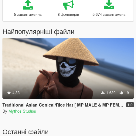
5 завантаженнь
8 фоловерів
5 674 завантажень
Найпопулярніші файли
4.83
1 639
19
Traditional Asian Conical/Rice Hat [ MP MALE & MP FEMALE ]
1.0
By
Mythos Studios
Останні файли