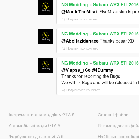
NG Modding
»
Subaru WRX STI 2016 [
@ManInTheMist1
FiveM version is p
Подивитися контекст
NG Modding
»
Subaru WRX STI 2016 [
@Abolfazldanaee
Thanks pesar XD
Подивитися контекст
NG Modding
»
Subaru WRX STI 2016 [
@Vlapss_1Ce
@iDummy
Thanks for reporting the Bugs
We will fix Bugs and will be released in
Подивитися контекст
Інструменти для моддінгу GTA 5
Останні файли
Автомобільні моди GTA 5
Рекомендовані фай
Фарбування до авто GTA 5
Найбільш сподобан