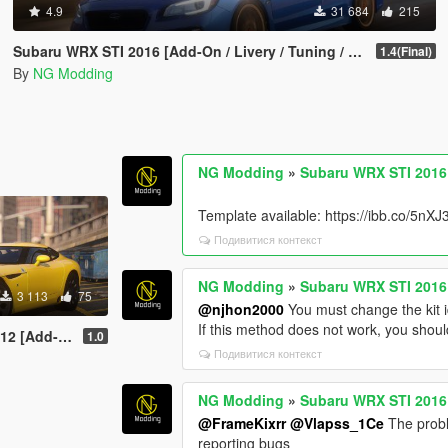
4.9
31 684
215
Subaru WRX STI 2016 [Add-On / Livery / Tuning / Extras ]
1.4(Final)
By
NG Modding
NG Modding
»
Subaru WRX STI 2016 [
Template available: https://ibb.co/5nX
Подивитися контекст
NG Modding
»
Subaru WRX STI 2016 [
3 113
75
@njhon2000
You must change the kit i
If this method does not work, you shoul
 [Add-On]
1.0
Подивитися контекст
NG Modding
»
Subaru WRX STI 2016 [
@FrameKixrr
@Vlapss_1Ce
The probl
reporting bugs