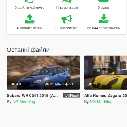
0 файлів лайкнуто
11 коментарів
0 відео
4 завантаженнь
33 фоловерів
68 644 завантажень
Останні файли
4.9
31 684
215
5.0
Subaru WRX STI 2016 [Add-On / Livery / Tuning / Extras ]
Alfa Romeo Zagato 2012
1.4(Final)
By
NG Modding
By
NG Modding