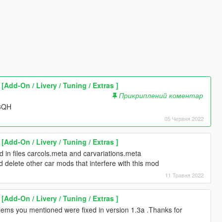
Add-On / Livery / Tuning / Extras ]
Прикриплений коментар
J3QH
05 Червня 2022
Add-On / Livery / Tuning / Extras ]
d in files carcols.meta and carvariations.meta
d delete other car mods that interfere with this mod
11 Травня 2022
Add-On / Livery / Tuning / Extras ]
ems you mentioned were fixed in version 1.3a .Thanks for