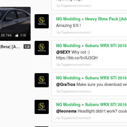
Подивитися контекст
NG Modding
»
Heavy Rims Pack [Ad
Amazing 5/5 !
Подивитися контекст
26 744
116
NG Modding
»
Subaru WRX STI 2016 [
| [Add-On]
1.0
@SEXY
Why not :)
https://ibb.co/5nXJ3QH
Подивитися контекст
NG Modding
»
Subaru WRX STI 2016 [
@GraTros
Make sure you download ver
Подивитися контекст
NG Modding
»
Subaru WRX STI 2016 [
@leonema
Headlight didn't work? coul
Подивитися контекст