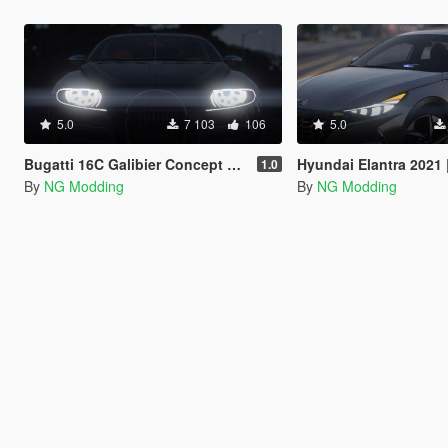
5.0
7 103
106
5.0
Bugatti 16C Galibier Concept 2009 [Add-On]
Hyundai Elantra 2021 |Beta
1.0
By
NG Modding
By
NG Modding