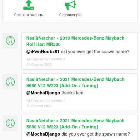
0 завантаженнь
0 фоловерів
NasiirNetcher
»
2019 Mercedes-Benz Maybach
Rolf Hart MR500
@iPwnNoobz81
did you ever get the spawn name?
Подивитися контекст
02 Серпня 2022
NasiirNetcher
»
2021 Mercedes-Benz Maybach
S680 V12 W223 [Add-On / Tuning]
@MochaDjango
thanks fam
Подивитися контекст
02 Серпня 2022
NasiirNetcher
»
2021 Mercedes-Benz Maybach
S680 V12 W223 [Add-On / Tuning]
@MochaDjango
did you ever get the spawn name?