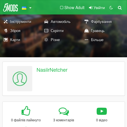
Show Adult
Увійти
Інструменти
Автомобіль
Фарбування
Зброя
Скріпти
Гравець
Карти
Різне
Більше
NasiirNetcher
0 файлів лайкнуто
3 коментарів
0 відео