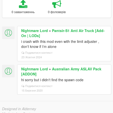
0 завантаженнь
0 фоловерів
Nightmare Lord
»
Pantsir-S1 Anti Air Truck [Add-
On | LODs]
i crash with this mod even with the limit adjuster ,
don't know if i'm alone
Подивитися контекст
23 Жовтня 2024
Nightmare Lord
»
Australian Army ASLAV Pack
[ADDON]
hi sorry but i didn't find the spawn code
Подивитися контекст
15 Березня 2020
Designed in Alderney