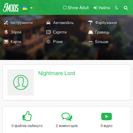
Show Adult
Увійти
Інструменти
Автомобіль
Фарбування
Зброя
Скріпти
Гравець
Карти
Різне
Більше
Nightmare Lord
0 файлів лайкнуто
2 коментарів
0 відео