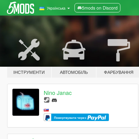
5mods on Discord
Українська
ІНСТРУМЕНТИ
АВТОМОБІЛЬ
ФАРБУВАННЯ
Nino Janac
Пожертвувати через