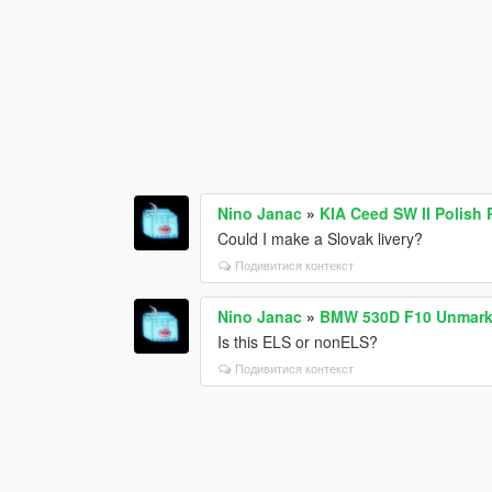
Nino Janac
»
KIA Ceed SW II Polish P
Could I make a Slovak livery?
Подивитися контекст
Nino Janac
»
BMW 530D F10 Unmarke
Is this ELS or nonELS?
Подивитися контекст