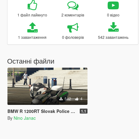
1 файл лайкнуто
2 коментарів
0 відео
1 завантаження
0 фоловерів
542 завантажень
Останні файли
542
4
BMW R 1200RT Slovak Police Paintjob
1.1
By
Nino Janac