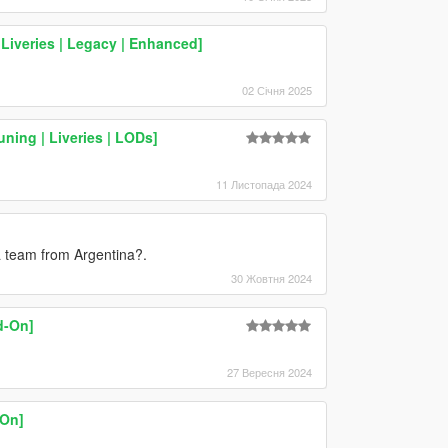
 Liveries | Legacy | Enhanced]
02 Січня 2025
ning | Liveries | LODs]
11 Листопада 2024
a team from Argentina?.
30 Жовтня 2024
d-On]
27 Вересня 2024
-On]