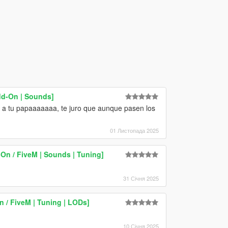
dd-On | Sounds]
a a tu papaaaaaaa, te juro que aunque pasen los
01 Листопада 2025
On / FiveM | Sounds | Tuning]
31 Січня 2025
 / FiveM | Tuning | LODs]
10 Січня 2025