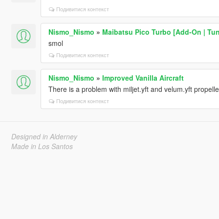
Подивитися контекст
Nismo_Nismo
»
Maibatsu Pico Turbo [Add-On | Tuni
smol
Подивитися контекст
Nismo_Nismo
»
Improved Vanilla Aircraft
There is a problem with miljet.yft and velum.yft propelle
Подивитися контекст
Designed in Alderney
Made in Los Santos