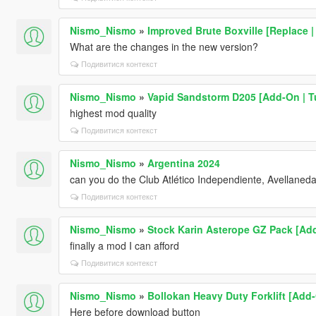
Nismo_Nismo
»
Improved Brute Boxville [Replace |
What are the changes in the new version?
Подивитися контекст
Nismo_Nismo
»
Vapid Sandstorm D205 [Add-On | Tu
highest mod quality
Подивитися контекст
Nismo_Nismo
»
Argentina 2024
can you do the Club Atlético Independiente, Avellaned
Подивитися контекст
Nismo_Nismo
»
Stock Karin Asterope GZ Pack [Ad
finally a mod I can afford
Подивитися контекст
Nismo_Nismo
»
Bollokan Heavy Duty Forklift [Add
Here before download button