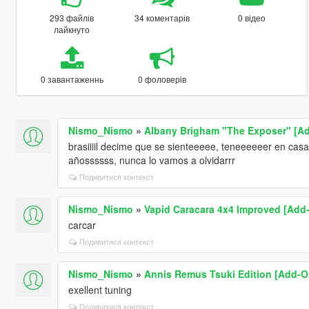
293 файлів
34 коментарів
0 відео
лайкнуто
0 завантаженнь
0 фоловерів
Nismo_Nismo
»
Albany Brigham "The Exposer" [A
brasiiiil decime que se sienteeeee, teneeeeeer en cas
añossssss, nunca lo vamos a olvidarrr
Подивитися контекст
Nismo_Nismo
»
Vapid Caracara 4x4 Improved [Add-
carcar
Подивитися контекст
Nismo_Nismo
»
Annis Remus Tsuki Edition [Add-On
exellent tuning
Подивитися контекст