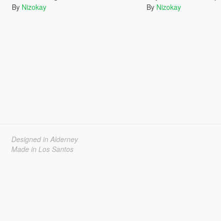
By
Nizokay
By
Nizokay
Designed in Alderney
Made in Los Santos