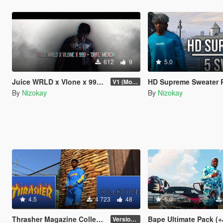
612
9
5.0
Juice WRLD x Vlone x 999 'DRFL' Merch (2019)
HD Supreme Sweater Pack (5 Clo
V1 (More items if asked)
By
Nizokay
By
Nizokay
4.5
4 723
48
5.0
Thrasher Magazine Collection - Clothing Pack
Bape Ultimate Pack (+
Version 1.0