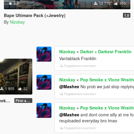
5.0
13 770
150
Bape Ultimate Pack (+Jewelry)
1.0
By
Nizokay
Nizokay
»
Darker + Darkest Franklin
Vantablack Franklin
Подивитися контекст
Nizokay
»
Pop Smoke x Vlone Wraith
@Mashee
No prob we just stop replyin
1 905
32
Подивитися контекст
Pack
First and final version
Nizokay
»
Pop Smoke x Vlone Wraith
@Mashee
and dont come silly at me for 
reuploaded everyday bro lmao
Подивитися контекст