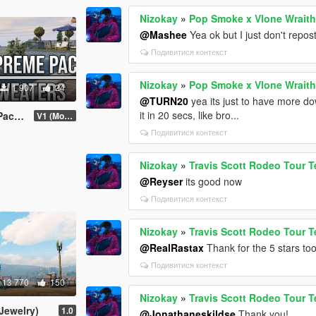
Nizokay
»
Pop Smoke x Vlone Wraith
@Mashee
Yea ok but I just don't repo
Подивитися контекст
Nizokay
»
Pop Smoke x Vlone Wraith
1 907
24
@TURN20
yea its just to have more dow
it in 20 secs, like bro...
thes)
V1 (More items soon)
Подивитися контекст
Nizokay
»
Travis Scott Rodeo Tour T
@Reyser
its good now
Подивитися контекст
Nizokay
»
Travis Scott Rodeo Tour T
@RealRastax
Thank for the 5 stars to
Подивитися контекст
13 770
150
Nizokay
»
Travis Scott Rodeo Tour T
Jewelry)
1.0
@Jonathaneskildse
Thank you!