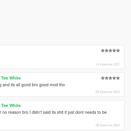
14 Березня 2021
 Tee White
g and its all good bro good mod tho
09 Березня 2021
 Tee White
no reason bro I didn't said its shit it just dont needs to be
08 Березня 2021