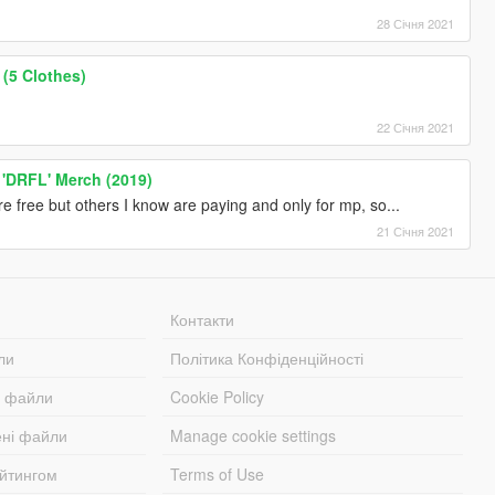
28 Січня 2021
(5 Clothes)
22 Січня 2021
 'DRFL' Merch (2019)
are free but others I know are paying and only for mp, so...
21 Січня 2021
Контакти
ли
Політика Конфіденційності
і файли
Cookie Policy
ені файли
Manage cookie settings
ейтингом
Terms of Use