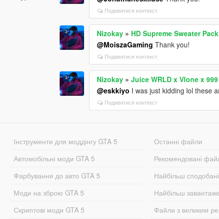
Подивитися контекст
Nizokay
»
HD Supreme Sweater Pack 
@MoiszaGaming
Thank you!
Подивитися контекст
Nizokay
»
Juice WRLD x Vlone x 999
@eskkiyo
I was just kidding lol these 
Подивитися контекст
Інструменти для моддінгу GTA 5
Останні файли
Автомобільні моди GTA 5
Рекомендовані фай
Фарбування до авто GTA 5
Найбільш сподобан
Моди на зброю GTA 5
Найбільш завантаж
Скриптові моди GTA 5
Файли з великим р