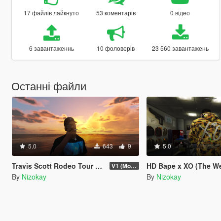
17 файлів лайкнуто
53 коментарів
0 відео
6 завантаженнь
10 фоловерів
23 560 завантажень
Останні файли
5.0
643
9
5.0
Travis Scott Rodeo Tour Tee 3-Pack
HD Bape x XO (The Weeknd) 
V1 (More items soon)
By
Nizokay
By
Nizokay