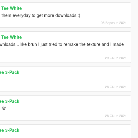
 Tee White
st them everyday to get more downloads :)
08 Березня 2021
 Tee White
nloads... like bruh I just tried to remake the texture and I made
29 Січня 2021
ee 3-Pack
28 Січня 2021
ee 3-Pack
o 💯
28 Січня 2021
ee 3-Pack