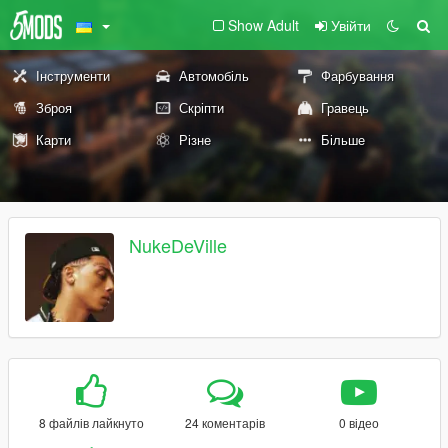
Show Adult
Увійти
Інструменти
Автомобіль
Фарбування
Зброя
Скріпти
Гравець
Карти
Різне
Більше
NukeDeVille
8 файлів лайкнуто
24 коментарів
0 відео