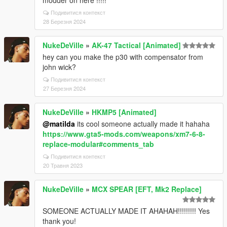
modder on here !!!!!
Подивитися контекст
28 Березня 2024
NukeDeVille
»
AK-47 Tactical [Animated]
hey can you make the p30 with compensator from
john wick?
Подивитися контекст
27 Березня 2024
NukeDeVille
»
HKMP5 [Animated]
@matilda
its cool someone actually made it hahaha
https://www.gta5-mods.com/weapons/xm7-6-8-
replace-modular#comments_tab
Подивитися контекст
20 Травня 2023
NukeDeVille
»
MCX SPEAR [EFT, Mk2 Replace]
SOMEONE ACTUALLY MADE IT AHAHAH!!!!!!!!! Yes
thank you!