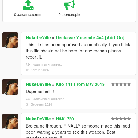
0 завантаженнь
0 фоловерів
NukeDeVille
»
Declasse Yosemite 4x4 [Add-On]
This file has been approved automatically. If you think
this file should not be here for any reason please
report it.
Подивитися контекст
01 Квітня 2024
NukeDeVille
»
Kilo 141 From MW 2019
Dope as hell!!!
Подивитися контекст
31 Березня 2024
NukeDeVille
»
H&K P30
Bro came through. FINALLY someone made this mod
been waiting 2 years to see this weapon. Best