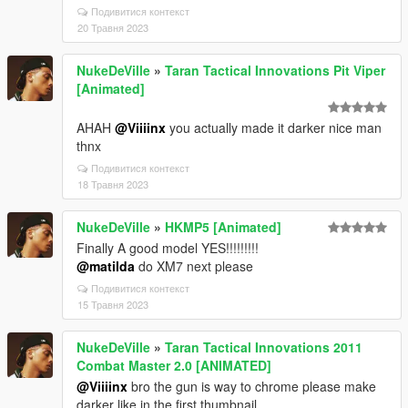
Подивитися контекст
20 Травня 2023
NukeDeVille
»
Taran Tactical Innovations Pit Viper
[Animated]
AHAH
@Viiiinx
you actually made it darker nice man
thnx
Подивитися контекст
18 Травня 2023
NukeDeVille
»
HKMP5 [Animated]
Finally A good model YES!!!!!!!!!
@matilda
do XM7 next please
Подивитися контекст
15 Травня 2023
NukeDeVille
»
Taran Tactical Innovations 2011
Combat Master 2.0 [ANIMATED]
@Viiiinx
bro the gun is way to chrome please make
darker like in the first thumbnail.