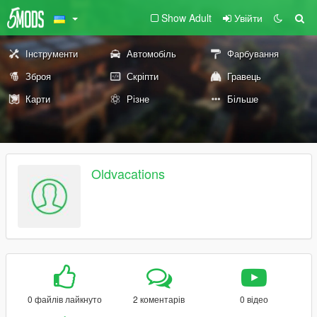
Show Adult
Увійти
Інструменти
Автомобіль
Фарбування
Зброя
Скріпти
Гравець
Карти
Різне
Більше
Oldvacations
0 файлів лайкнуто
2 коментарів
0 відео