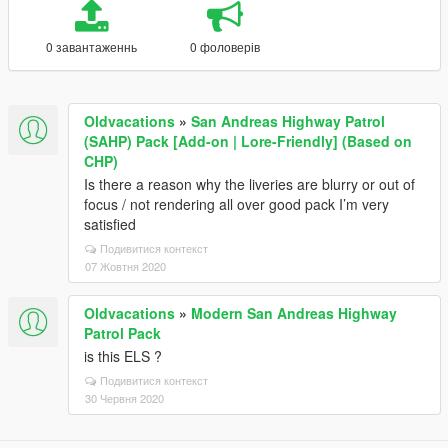
0 завантаженнь
0 фоловерів
Oldvacations
»
San Andreas Highway Patrol
(SAHP) Pack [Add-on | Lore-Friendly] (Based on
CHP)
Is there a reason why the liveries are blurry or out of
focus / not rendering all over good pack I’m very
satisfied
Подивитися контекст
07 Жовтня 2020
Oldvacations
»
Modern San Andreas Highway
Patrol Pack
is this ELS ?
Подивитися контекст
30 Червня 2020