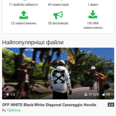
11 файлів лайкнуто
40 коментарів
1 відео
12 завантаженнь
35 фоловерів
150 964
завантажень
Найпопулярніші файли
4.5
97 528
98
OFF-WHITE Black/White Diagonal Caravaggio Hoodie
2.0
By
Optiimus