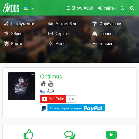
Show Adult
Увійти
Інструменти
Автомобіль
Фарбування
Зброя
Скріпти
Гравець
Карти
Різне
Більше
Optiimus
ALX
Пожертвувати через