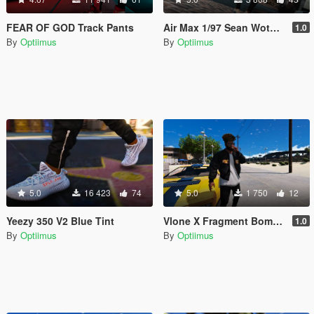
FEAR OF GOD Track Pants
Air Max 1/97 Sean Wotherspoon
1.0
By
Optiimus
By
Optiimus
5.0
16 423
74
5.0
1 750
12
Yeezy 350 V2 Blue Tint
Vlone X Fragment Bomber Jacket
1.0
By
Optiimus
By
Optiimus