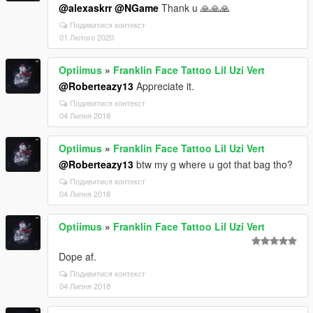
@alexaskrr
@NGame
Thank u 🙏🙏🙏
Подивитися контекст
01 Лютого 2020
Optiimus
»
Franklin Face Tattoo Lil Uzi Vert
@Roberteazy13
Appreciate it.
Подивитися контекст
04 Липня 2018
Optiimus
»
Franklin Face Tattoo Lil Uzi Vert
@Roberteazy13
btw my g where u got that bag tho?
Подивитися контекст
04 Липня 2018
Optiimus
»
Franklin Face Tattoo Lil Uzi Vert
Dope af.
Подивитися контекст
04 Липня 2018