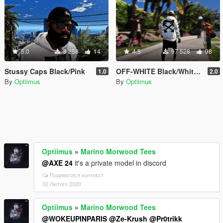
5.0
8 258
14
4.5
97 528
98
Stussy Caps Black/Pink
OFF-WHITE Black/White Diagonal Caravaggio Hoodie
1.0
2.0
By
Optiimus
By
Optiimus
Optiimus
»
Marino Morwood Tees
@AXE 24
it's a private model in discord
Подивитися контекст
02 Лютого 2020
Optiimus
»
Marino Morwood Tees
@WOKEUPINPARIS
@Ze-Krush
@Pr0trikk