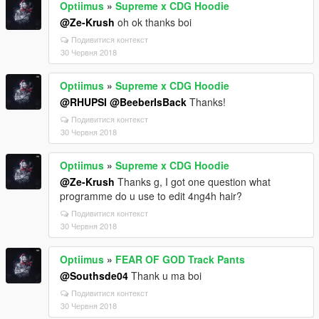
Optiimus
»
Supreme x CDG Hoodie
@Ze-Krush
oh ok thanks boi
Подивитися контекст
30 Червня 2018
Optiimus
»
Supreme x CDG Hoodie
@RHUPSI
@BeeberIsBack
Thanks!
Подивитися контекст
30 Червня 2018
Optiimus
»
Supreme x CDG Hoodie
@Ze-Krush
Thanks g, I got one question what
programme do u use to edit 4ng4h hair?
Подивитися контекст
30 Червня 2018
Optiimus
»
FEAR OF GOD Track Pants
@Southsde04
Thank u ma boi
Подивитися контекст
30 Червня 2018