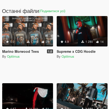
Останні файли
(Подивитися усі)
5.0
1 693
28
4.9
1 280
14
Marino Morwood Tees
Supreme x CDG Hoodie
1.0
By
Optiimus
By
Optiimus
4.67
11 941
61
5.0
3 808
45